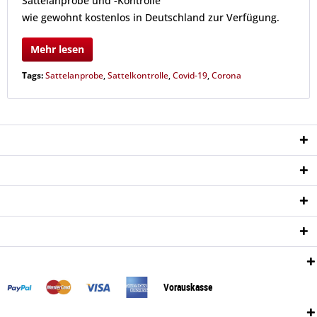
Sattelanprobe und -Kontrolle
wie gewohnt kostenlos in Deutschland zur Verfügung.
Mehr lesen
Tags:
Sattelanprobe
,
Sattelkontrolle
,
Covid-19
,
Corona
Service Hotline
Shop Service
Informationen
Newsletter
Zahlungsweisen:
Vorauskasse
Versand: