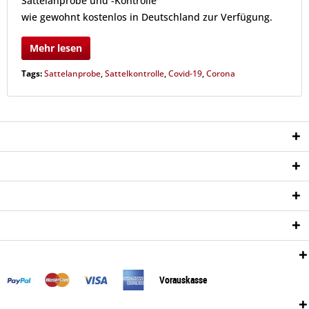
Sattelanprobe und -Kontrolle
wie gewohnt kostenlos in Deutschland zur Verfügung.
Mehr lesen
Tags:
Sattelanprobe
,
Sattelkontrolle
,
Covid-19
,
Corona
Service Hotline
Shop Service
Informationen
Newsletter
Zahlungsweisen:
Vorauskasse
Versand: