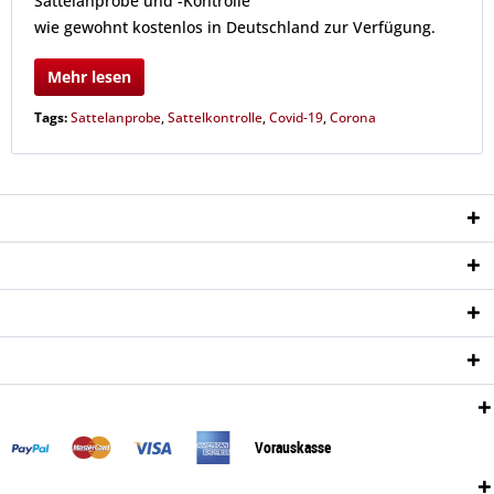
Sattelanprobe und -Kontrolle
wie gewohnt kostenlos in Deutschland zur Verfügung.
Mehr lesen
Tags:
Sattelanprobe
,
Sattelkontrolle
,
Covid-19
,
Corona
Service Hotline
Shop Service
Informationen
Newsletter
Zahlungsweisen:
Vorauskasse
Versand: