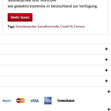
Sattelanprobe und -Kontrolle
wie gewohnt kostenlos in Deutschland zur Verfügung.
Mehr lesen
Tags:
Sattelanprobe
,
Sattelkontrolle
,
Covid-19
,
Corona
Service Hotline
Shop Service
Informationen
Newsletter
Zahlungsweisen:
Vorauskasse
Versand: