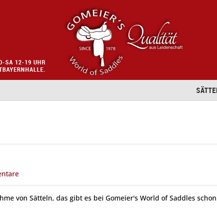
O-SA 12-19 UHR
STBAYERNHALLE.
SÄTTE
ntare
me von Sätteln, das gibt es bei Gomeier's World of Saddles schon