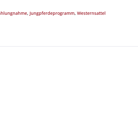
ahlungnahme
,
Jungpferdeprogramm
,
Westernsattel