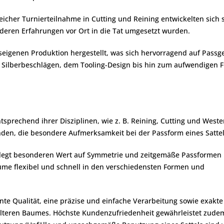
eicher Turnierteilnahme in Cutting und Reining entwickelten sich 
ren Erfahrungen vor Ort in die Tat umgesetzt wurden.
eigenen Produktion hergestellt, was sich hervorragend auf Passge
Silberbeschlägen, dem Tooling-Design bis hin zum aufwendigen Fin
ntsprechend ihrer Disziplinen, wie z. B. Reining, Cutting und West
anden, die besondere Aufmerksamkeit bei der Passform eines Satt
d legt besonderen Wert auf Symmetrie und zeitgemäße Passformen 
äume flexibel und schnell in den verschiedensten Formen und
e Qualität, eine präzise und einfache Verarbeitung sowie exakte
 älteren Baumes. Höchste Kundenzufriedenheit gewährleistet zude