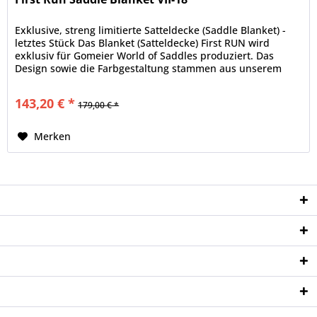
Exklusive, streng limitierte Satteldecke (Saddle Blanket) -
letztes Stück Das Blanket (Satteldecke) First RUN wird
exklusiv für Gomeier World of Saddles produziert. Das
Design sowie die Farbgestaltung stammen aus unserem
Hause. Jedes...
143,20 € *
179,00 € *
Merken
Service Hotline
Shop Service
Informationen
Newsletter