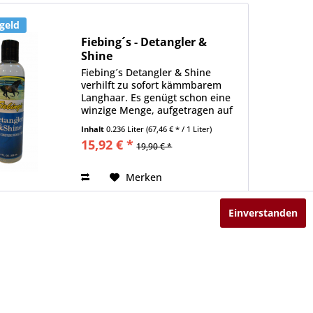
geld
Fiebing´s - Detangler &
Shine
Fiebing´s Detangler & Shine
verhilft zu sofort kämmbarem
Langhaar. Es genügt schon eine
winzige Menge, aufgetragen auf
Mähne und Schweif, um dem
Inhalt
0.236 Liter
(67,46 € * / 1 Liter)
Haar einen unvergleichbaren
15,92 € *
19,90 € *
Glanz zu verleihen. Detangler &
Shine kann auf nassem...
Merken
Einverstanden
geld
Sunflower Suncoat SPF von
Horse Grooming...
Sunflower Suncoat von Horse
Grooming Solutions ist ein
pflegender Sonnenschutz mit