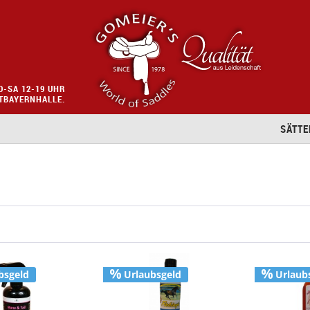
O-SA 12-19 UHR
STBAYERNHALLE.
SÄTTE
bsgeld
Urlaubsgeld
Urlaub