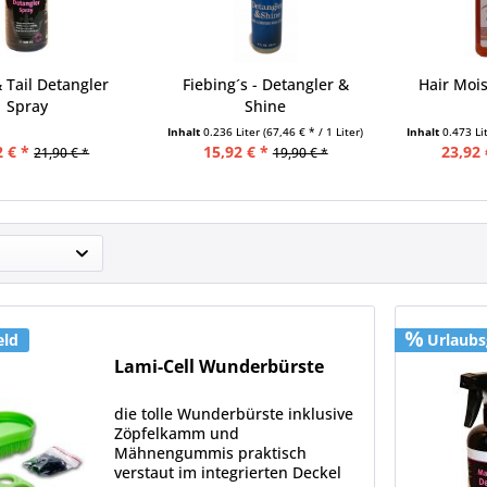
Tail Detangler
Fiebing´s - Detangler &
Hair Mois
Spray
Shine
Inhalt
0.236 Liter
(67,46 € * / 1 Liter)
Inhalt
0.473 Li
2 € *
15,92 € *
23,92 
21,90 € *
19,90 € *
eld
Urlaubs
Lami-Cell Wunderbürste
die tolle Wunderbürste inklusive
Zöpfelkamm und
Mähnengummis praktisch
verstaut im integrierten Deckel