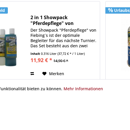
eld
Urlaubs
2 in 1 Showpack
"Pferdepflege" von
Fiebing's...
Der Showpack "Pferdepflege" von
Fiebing´s ist der optimale
Begleiter für das nächste Turnier.
Das Set besteht aus den zwei
Topsellern Horse Salon Shampoo
Inhalt
0.316 Liter
(37,72 € * / 1 Liter)
& Conditioner und Detangle &
11,92 € *
14,90 € *
Shine zu je 158 ml. Mit diesen...
Merken
unktionalität bieten zu können.
Mehr Informationen
eld
Urlaubs
Cowboy Magic - Greenspot
Remover
Greenspot Remover entfernt
mühelos Gras und Urinflecken.
Inhalt: 946 ml