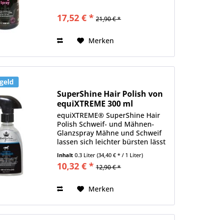
stark verknotetes Langhaar
sofortige Kämmbarkeit, Glanz
17,52 € *
21,90 € *
und Volumen keine öligen
Rückstände regt das natürliche
Haarwachstum...
Merken
geld
SuperShine Hair Polish von
equiXTREME 300 ml
equiXTREME® SuperShine Hair
Polish Schweif- und Mähnen-
Glanzspray Mähne und Schweif
lassen sich leichter bürsten lässt
Fell, Mähne und Schweif
Inhalt
0.3 Liter
(34,40 € * / 1 Liter)
fantastisch glänzen pflegt das
10,32 € *
12,90 € *
Haar bei jeder Anwendung wirkt
staub- und schmutzabweisend...
Merken