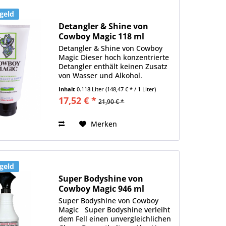
geld
Detangler & Shine von
Cowboy Magic 118 ml
Detangler & Shine von Cowboy
Magic Dieser hoch konzentrierte
Detangler enthält keinen Zusatz
von Wasser und Alkohol.
Verfilzungen in Mähne und
Inhalt
0.118 Liter
(148,47 € * / 1 Liter)
Schweif können schnell gelöst
17,52 € *
21,90 € *
werden. Ein erneutes Verfilzen
wird verhindert, das Schweif-
und...
Merken
geld
Super Bodyshine von
Cowboy Magic 946 ml
Super Bodyshine von Cowboy
Magic Super Bodyshine verleiht
dem Fell einen unvergleichlichen