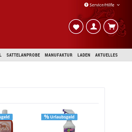
Service/Hilfe
L
SATTELANPROBE
MANUFAKTUR
LADEN
AKTUELLES
sgeld
Urlaubsgeld
Urlaubs