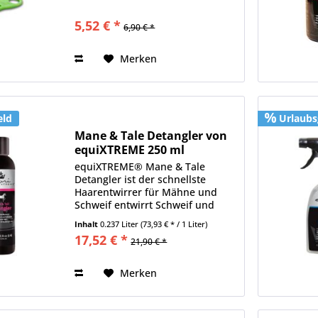
5,52 € *
6,90 € *
Merken
eld
Urlaubs
Mane & Tale Detangler von
equiXTREME 250 ml
equiXTREME® Mane & Tale
Detangler ist der schnellste
Haarentwirrer für Mähne und
Schweif entwirrt Schweif und
Mähne löst Verknotungen ganz
Inhalt
0.237 Liter
(73,93 € * / 1 Liter)
schnell zaubert ein perfektes
17,52 € *
21,90 € *
Ergebnis in wenigen Minuten
verleiht ein wunderschönes
Volumen macht...
Merken