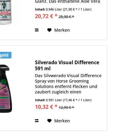
Glanz. Das enthaltene Aloe Vera
trägt zur Pflege und Stärkung von
Inhalt
0.946 Liter
(21,90 € * / 1 Liter)
Haut und Fell bei. Erneutes
20,72 € *
25,90 € *
Anhaften von Staub wird...
Merken
geld
Silverado Visual Difference
591 ml
Das Silvwerado Visual Difference
Spray von Horse Grooming
Solutions entfernt Flecken und
zaubert zugleich einen
natürlichen Glanz auf das Fell.
Inhalt
0.591 Liter
(17,46 € * / 1 Liter)
Lanolin, Aloe Vera und Proteine
10,32 € *
12,90 € *
pflegen das Fell und bringen die
Fellfarben schön zur...
Merken