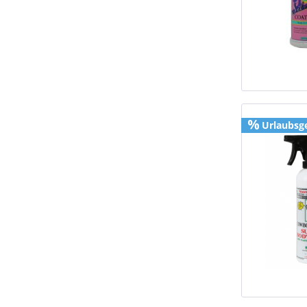
Urlaubsg