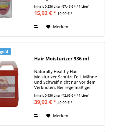
Tiefenpflege für das Langhaar
Inhalt
0.236 Liter
(67,46 € * / 1 Liter)
Ihres Pferdes. Die Wirkung dieses
15,92 € *
19,90 € *
Detanglers hält mehrere Tage
lang an, hilft Ihnen beim...
Merken
geld
Hair Moisturizer 936 ml
Naturally Healthy Hair
Moisturizer Schützt Fell, Mähne
und Schweif nicht nur vor dem
Verknoten. Bei regelmäßiger
Anwendung hilft der Hair
Inhalt
0.936 Liter
(42,65 € * / 1 Liter)
Moisturizer auch den natürlichen
39,92 € *
49,90 € *
Glanz des Fells und des
Langhaares wieder herzustellen
indem er...
Merken