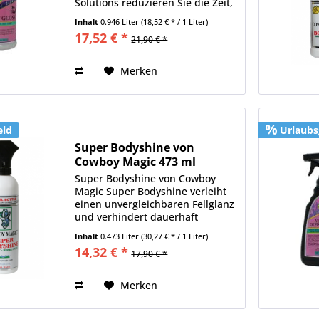
Solutions reduzieren Sie die Zeit,
die Sie zur Pflege Ihres Pferdes
Inhalt
0.946 Liter
(18,52 € * / 1 Liter)
benötigen, um die Hälfte und
17,52 € *
21,90 € *
verleihen sowohl Fell als auch
dem Langhaar...
Merken
eld
Urlaubs
Super Bodyshine von
Cowboy Magic 473 ml
Super Bodyshine von Cowboy
Magic Super Bodyshine verleiht
einen unvergleichbaren Fellglanz
und verhindert dauerhaft
erneutes Anhaften von Staub im
Inhalt
0.473 Liter
(30,27 € * / 1 Liter)
Fell. Es enthält Aloe Vera zur
14,32 € *
17,90 € *
Pflege und Stärkung von Haut
und Fell....
Merken