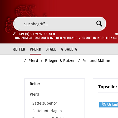
+49 (0) 9179 97 88 78 0
M
BIS ZUM 31. OKTOBER IST DER VERKAUF VOR ORT IN KREUTH / O
REITER
PFERD
STALL
% SALE %
/
/
/
Pferd
Pflegen & Putzen
Fell und Mähne
Reiter
Topseller
Pferd
Sattelzubehör
Urlau
Sattelunterlagen