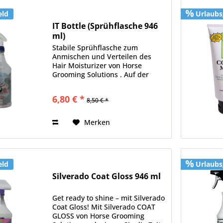
eld
Urlaubs
IT Bottle (Sprühflasche 946
ml)
Stabile Sprühflasche zum
Anmischen und Verteilen des
Hair Moisturizer von Horse
Grooming Solutions . Auf der
Flasche finden Sie eine genaue
Skala an der Sie das
6,80 € *
8,50 € *
Mischverhältnis ablesen können.
Die Flasche kann natürlich auch
als Ersatz...
Merken
eld
Urlaubs
Silverado Coat Gloss 946 ml
Get ready to shine – mit Silverado
Coat Gloss! Mit Silverado COAT
GLOSS von Horse Grooming