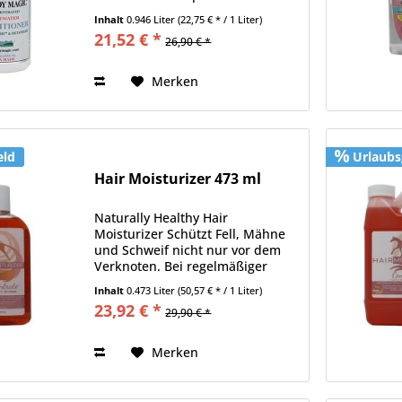
verwendet. Er befreit das
Inhalt
0.946 Liter
(22,75 € * / 1 Liter)
Langhaar von chemischen
21,52 € *
26,90 € *
Rückständen und
Verschmutzungen. Eine statische
Aufladung der Haare wird
Merken
verhindert....
eld
Urlaubs
Hair Moisturizer 473 ml
Naturally Healthy Hair
Moisturizer Schützt Fell, Mähne
und Schweif nicht nur vor dem
Verknoten. Bei regelmäßiger
Anwendung hilft der Hair
Inhalt
0.473 Liter
(50,57 € * / 1 Liter)
Moisturizer auch den natürlichen
23,92 € *
29,90 € *
Glanz des Fells und des
Langhaares wieder herzustellen
indem er...
Merken