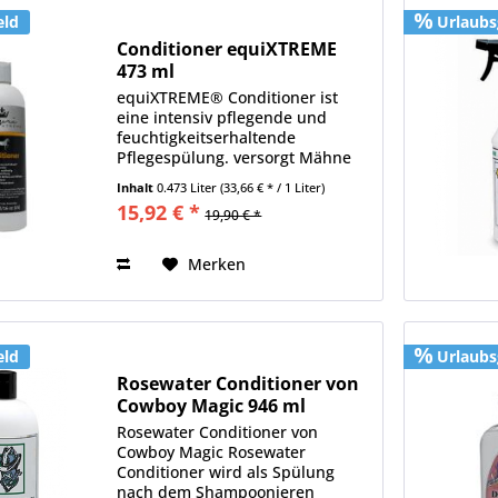
eld
Urlaubs
Conditioner equiXTREME
473 ml
equiXTREME® Conditioner ist
eine intensiv pflegende und
feuchtigkeitserhaltende
Pflegespülung. versorgt Mähne
und Schweif mit wertvollen
Inhalt
0.473 Liter
(33,66 € * / 1 Liter)
Wirkstoffen beugt Spliss vor
15,92 € *
19,90 € *
beseitigt Knoten im Schweif
macht sprödes Haar deutlich
glatter Schweif...
Merken
eld
Urlaubs
Rosewater Conditioner von
Cowboy Magic 946 ml
Rosewater Conditioner von
Cowboy Magic Rosewater
Conditioner wird als Spülung
nach dem Shampoonieren