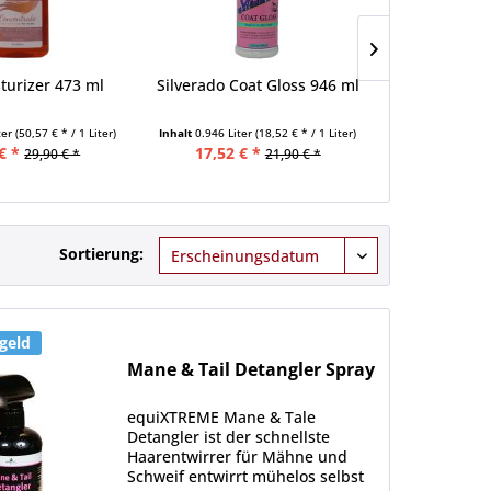
turizer 473 ml
Silverado Coat Gloss 946 ml
Conditione
47
ter
(50,57 € * / 1 Liter)
Inhalt
0.946 Liter
(18,52 € * / 1 Liter)
Inhalt
0.473 Lite
€ *
17,52 € *
15,92 €
29,90 € *
21,90 € *
Sortierung:
geld
Mane & Tail Detangler Spray
equiXTREME Mane & Tale
Detangler ist der schnellste
Haarentwirrer für Mähne und
Schweif entwirrt mühelos selbst