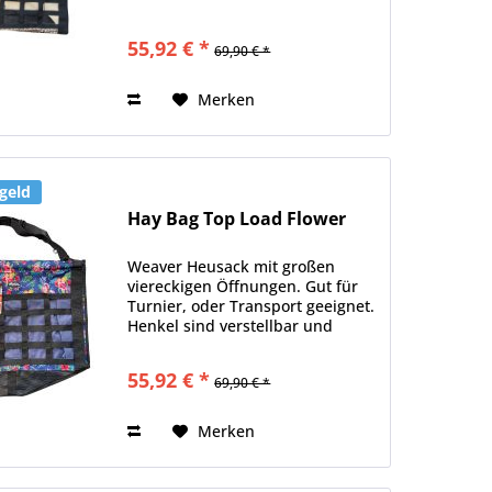
Material 600D dadurch sehr
stabil. Das Leopardenmotiv gibt
55,92 € *
69,90 € *
noch die besondere Note.
Merken
geld
Hay Bag Top Load Flower
Weaver Heusack mit großen
viereckigen Öffnungen. Gut für
Turnier, oder Transport geeignet.
Henkel sind verstellbar und
Material 600D dadurch sehr
stabil. Das Blumenmotiv gibt
55,92 € *
69,90 € *
noch die besondere Note.
Merken