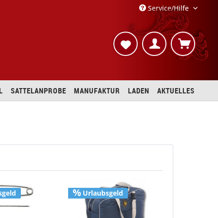
Service/Hilfe
L
SATTELANPROBE
MANUFAKTUR
LADEN
AKTUELLES
sgeld
Urlaubsgeld
Urlaubs