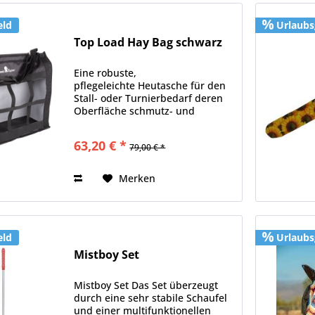
eld
Urlaubs
Top Load Hay Bag schwarz
Eine robuste,
pflegeleichte Heutasche für den
Stall- oder Turnierbedarf deren
Oberfläche schmutz- und
wasserabweisend ist Material:
100% Nylon
63,20 € *
79,00 € *
Merken
eld
Urlaubs
Mistboy Set
Mistboy Set Das Set überzeugt
durch eine sehr stabile Schaufel
und einer multifunktionellen