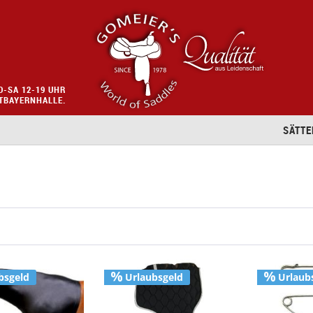
O-SA 12-19 UHR
STBAYERNHALLE.
SÄTTE
bsgeld
Urlaubsgeld
Urlaub