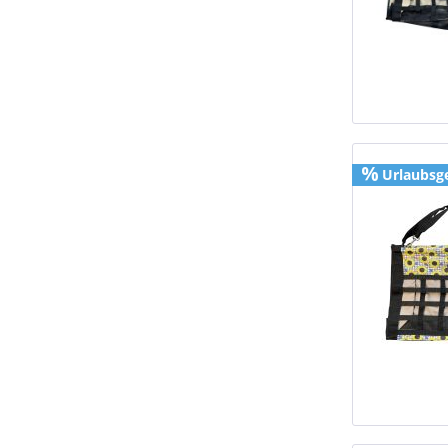
Urlaubsg