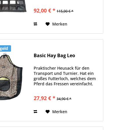
auffälliges Designs in schwarz
mit grauen Hufeisen und roten
92,00 € *
115,00 € *
Rosen ist der totale Hingucker
Merken
geld
Basic Hay Bag Leo
Praktischer Heusack für den
Transport und Turnier. Hat ein
großes Futterloch, welches dem
Pferd das Fressen vereinfacht.
Der Boden und die Hälfte der
Rückseite besteht aus einer Art
27,92 € *
34,90 € *
Nylonnetz, damit der Heustaub
entweichen kann. Die...
Merken