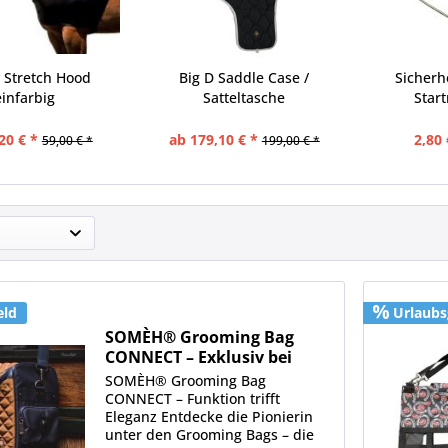
y Stretch Hood
Big D Saddle Case /
Sicherh
einfarbig
Satteltasche
Star
20 € *
ab 179,10 € *
2,80 
59,00 € *
199,00 € *
eld
Urlaubs
SOMÈH® Grooming Bag
CONNECT – Exklusiv bei
Gomeier
SOMÈH® Grooming Bag
CONNECT – Funktion trifft
Eleganz Entdecke die Pionierin
unter den Grooming Bags – die