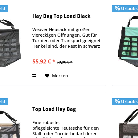
eld
Urlaubs
Hay Bag Top Load Black
Weaver Heusack mit großen
viereckigen Öffnungen. Gut für
Turnier, oder Transport geeignet.
Henkel sind, der Rest in schwarz
gehalten und verstellbar und
Material 600D dadurch sehr
55,92 € *
69,90 € *
stabil.
Merken
eld
Urlaubs
Top Load Hay Bag
Eine robuste,
pflegeleichte Heutasche für den
Stall- oder Turnierbedarf deren