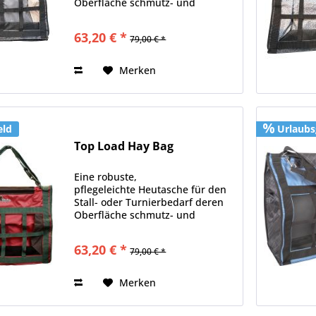
Oberfläche schmutz- und
wasserabweisend ist Material:
100% Nylon
63,20 € *
79,00 € *
Merken
eld
Urlaubs
Top Load Hay Bag
Eine robuste,
pflegeleichte Heutasche für den
Stall- oder Turnierbedarf deren
Oberfläche schmutz- und
wasserabweisend ist Material:
100% Nylon
63,20 € *
79,00 € *
Merken