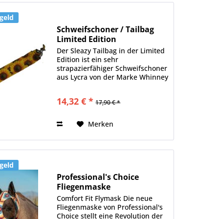
geld
Schweifschoner / Tailbag
Limited Edition
Der Sleazy Tailbag in der Limited
Edition ist ein sehr
strapazierfähiger Schweifschoner
aus Lycra von der Marke Whinney
Wear. Der Tailbag schützt den
Schweif des Pferdes optimal vor
14,32 € *
17,90 € *
Staub, Schmutz, Kot und Urin.
Das Material ist...
Merken
geld
Professional's Choice
Fliegenmaske
Comfort Fit Flymask Die neue
Fliegenmaske von Professional's
Choice stellt eine Revolution der