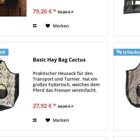
SOMÈH® Grooming Bag
CONNECT ist mehr als nur eine
79,20 € *
99,00 € *
Putztasche: Sie ist dein
zuverlässiger Begleiter für
stilvolle und gut...
Merken
eld
Urlaubs
Basic Hay Bag Cactus
Praktischer Heusack für den
Transport und Turnier. Hat ein
großes Futterloch, welches dem
Pferd das Fressen vereinfacht.
Der Boden und die Hälfte der
Rückseite besteht aus einer Art
27,92 € *
34,90 € *
Nylonnetz, damit der Heustaub
entweichen kann. Die...
Merken