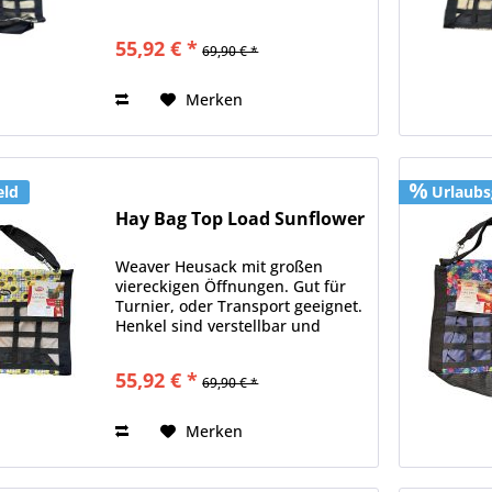
Material 600D dadurch sehr
stabil. Das Kakteenmotiv gibt
55,92 € *
69,90 € *
noch die besondere Note.
Merken
eld
Urlaubs
Hay Bag Top Load Sunflower
Weaver Heusack mit großen
viereckigen Öffnungen. Gut für
Turnier, oder Transport geeignet.
Henkel sind verstellbar und
Material 600D dadurch sehr
stabil. Das Sonnenblumenmotiv
55,92 € *
69,90 € *
gibt noch die besondere Note.
Merken