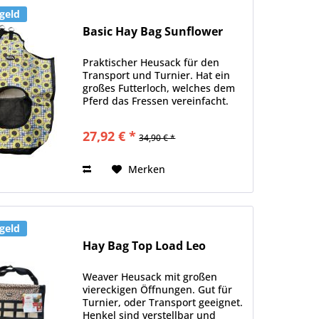
geld
Basic Hay Bag Sunflower
Praktischer Heusack für den
Transport und Turnier. Hat ein
großes Futterloch, welches dem
Pferd das Fressen vereinfacht.
Der Boden und die Hälfte der
Rückseite besteht aus einer Art
27,92 € *
34,90 € *
Nylonnetz, damit der Heustaub
entweichen kann. Die...
Merken
geld
Hay Bag Top Load Leo
Weaver Heusack mit großen
viereckigen Öffnungen. Gut für
Turnier, oder Transport geeignet.
Henkel sind verstellbar und