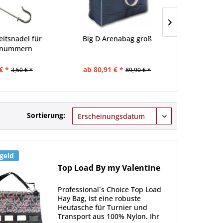
eitsnadel für
Big D Arenabag groß
Top Load Ha
tnummern
€ *
ab 80,91 € *
63,20 €
3,50 € *
89,90 € *
Sortierung:
geld
Top Load By my Valentine
Professional`s Choice Top Load
Hay Bag, ist eine robuste
Heutasche für Turnier und
Transport aus 100% Nylon. Ihr