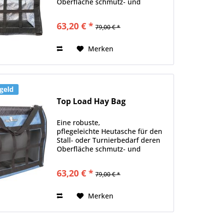
Oberfläche schmutz- und
wasserabweisend ist Material:
100% Nylon
63,20 € *
79,00 € *
Merken
geld
Top Load Hay Bag
Eine robuste,
pflegeleichte Heutasche für den
Stall- oder Turnierbedarf deren
Oberfläche schmutz- und
wasserabweisend ist Material:
100% Nylon
63,20 € *
79,00 € *
Merken