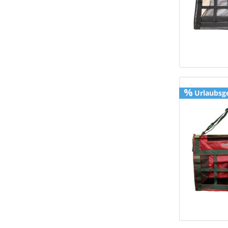
Urlaubsg