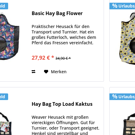
eld
Urlaubs
Basic Hay Bag Flower
Praktischer Heusack für den
Transport und Turnier. Hat ein
großes Futterloch, welches dem
Pferd das Fressen vereinfacht.
Der Boden und die Hälfte der
Rückseite besteht aus einer Art
27,92 € *
34,90 € *
Nylonnetz, damit der Heustaub
entweichen kann. Die...
Merken
eld
Urlaubs
Hay Bag Top Load Kaktus
Weaver Heusack mit großen
viereckigen Öffnungen. Gut für
Turnier, oder Transport geeignet.
Henkel sind verstellbar und