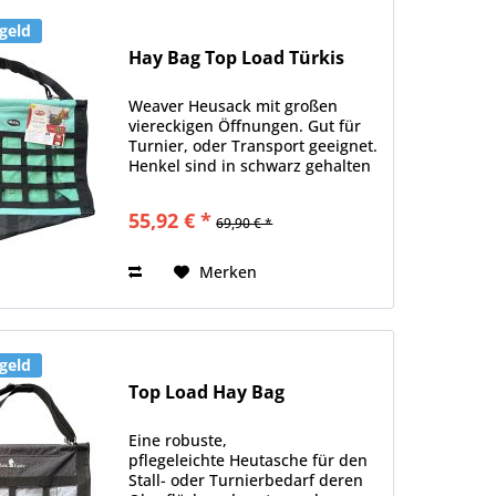
geld
Hay Bag Top Load Türkis
Weaver Heusack mit großen
viereckigen Öffnungen. Gut für
Turnier, oder Transport geeignet.
Henkel sind in schwarz gehalten
und verstellbar. Das
türkisfarbene Material 600D ist
55,92 € *
69,90 € *
dadurch sehr stabil.
Merken
geld
Top Load Hay Bag
Eine robuste,
pflegeleichte Heutasche für den
Stall- oder Turnierbedarf deren