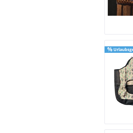
Urlaubsg