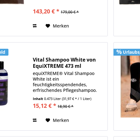
bietet optimalen Schutz und
Komfort für Ihr Pferd. Der 3/4-Zoll
143,20 € *
179,00 € *
Wollfilzkern absorbiert Stöße und
schützt so effektiv und...
Merken
eld
Urlaubs
Vital Shampoo White von
EquiXTREME 473 ml
equiXTREME® Vital Shampoo
White ist ein
feuchtigkeitsspendendes,
erfrischendes Pflegeshampoo.
pflegt Haut und Haare löst
Inhalt
0.473 Liter
(31,97 € * / 1 Liter)
Verschmutzungen schneller
15,12 € *
18,90 € *
beseitigt Mist- und Grasfkecken
sofort für alle hellen Fellfarben
geeignet erfrischt und...
Merken