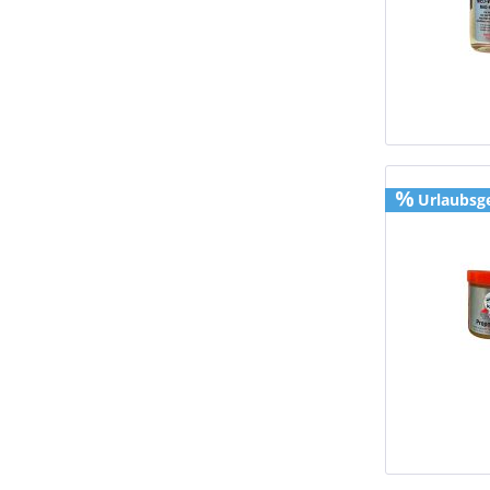
Urlaubsg