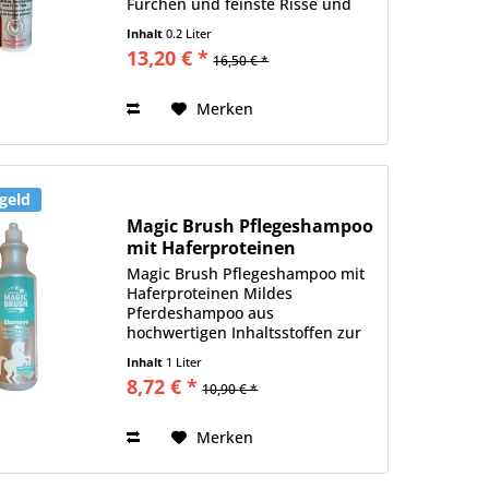
Furchen und feinste Risse und
Taschen und dringt so zu
Inhalt
0.2 Liter
verfaulten Stellen vor. Das
13,20 € *
16,50 € *
StrahlSerum trocknet den Strahl,
sodass gesundes...
Merken
geld
Magic Brush Pflegeshampoo
mit Haferproteinen
Magic Brush Pflegeshampoo mit
Haferproteinen Mildes
Pferdeshampoo aus
hochwertigen Inhaltsstoffen zur
Reinigung und Pflege von Mähne,
Inhalt
1 Liter
Schweif und Fell. Enthält
8,72 € *
10,90 € *
Haferproteine mit dualer
Wirkung für Haut und Fell. Das
Haar erhält...
Merken