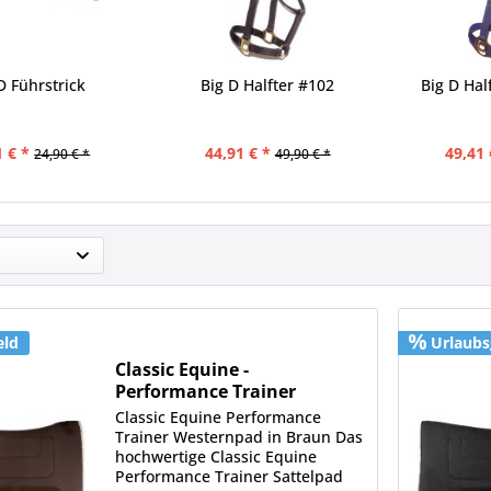
D Führstrick
Big D Halfter #102
Big D Hal
1 € *
44,91 € *
49,41 
24,90 € *
49,90 € *
eld
Urlaubs
Classic Equine -
Performance Trainer
Westernpad...
Classic Equine Performance
Trainer Westernpad in Braun Das
hochwertige Classic Equine
Performance Trainer Sattelpad