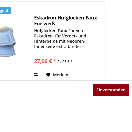
geld
Eskadron Hufglocken Faux
Fur weiß
Hufglocken Faux Fur von
Eskadron, für Vorder- und
Hinterbeine mit Neopren-
Innenseite extra breiter
Klettverschluss Farbe: weiß
Robuste Hufglocken aus 1680
27,96 € *
34,95 € *
Denier Außenmaterial mit
voluminöser Neopren-Innenseite
und 'Faux...
Merken
Einverstanden
geld
Flymask Leo
Weaver Fliegenmaske/Flymask
Leo ist eine gutsitzende
Fliegenmaske aus Lykramaterial.