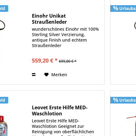
eld
Urlaubs
Einohr Unikat
Straußenleder
wunderschönes Einohr mit 100%
Sterling Silver Verzierung,
antique Finish und echtem
Straußenleder
559,20 € *
699,00 € *
Merken
eld
Urlaubs
Leovet Erste Hilfe MED-
Waschlotion
Leovet Erste Hilfe MED-
Waschlotion Geeignet zur
Reinigung von oberflächlichen