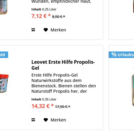
Wunden, empfindlicher Haut,
Mauke, sensiblen und gereizten
Inhalt
0.25 Liter
Hautpartien. Parfumfrei, pH
7,12 € *
8,90 € *
hautneutral, ohne ätherische Öle.
Die Formel sorgt für eine...
Merken
eld
Urlaubs
Leovet Erste Hilfe Propolis-
Gel
Erste Hilfe Propolis-Gel
Naturwirkstoffe aus dem
Bienenstock. Bienen stellen den
Naturstoff Propolis her, der
Vitamine, Harze und
Inhalt
0.35 Liter
Spurenelemente enthält, um den
14,32 € *
17,90 € *
Bienenstock mit diesem
natürlichen Antibiotikum vor...
Merken