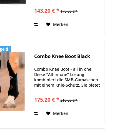
bietet optimalen Schutz und
Komfort für Ihr Pferd. Der 3/4-Zoll
143,20 € *
179,00 € *
Wollfilzkern absorbiert Stöße und
schützt so effektiv...
Merken
geld
Combo Knee Boot Black
Combo Knee Boot - all in one!
Diese "All-in-one" Lösung
kombiniert die SMB-Gamaschen
mit einem Knie-Schutz. Sie bietet
die Unterstützung, Schutz und
die schlanke Passform der SMB
175,20 € *
219,00 € *
Gamaschen. Die Verlängerung
oben an der Innenseite schützt...
Merken