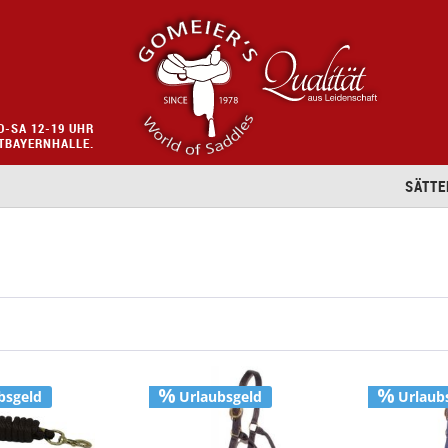
O-SA 12-19 UHR
STBAYERNHALLE.
SÄTTE
bsgeld
Urlaubsgeld
Urlaub