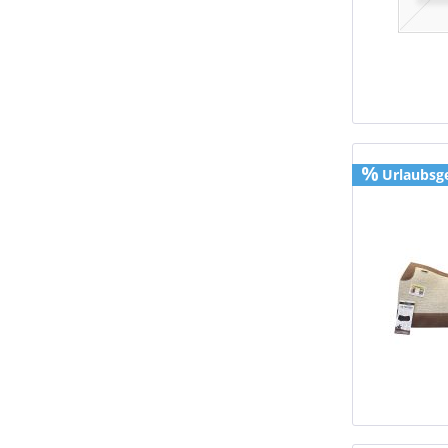
Urlaubsg