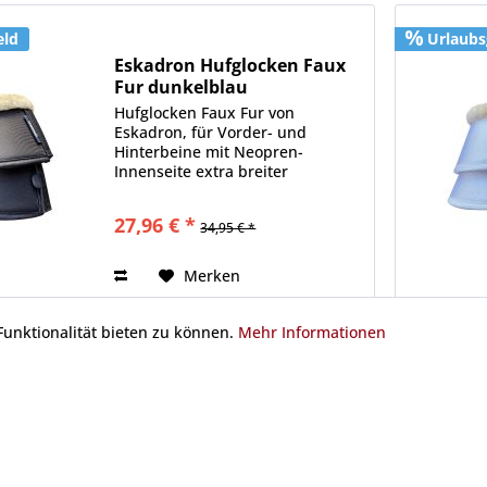
eld
Urlaubs
Eskadron Hufglocken Faux
Fur dunkelblau
Hufglocken Faux Fur von
Eskadron, für Vorder- und
Hinterbeine mit Neopren-
Innenseite extra breiter
Klettverschluss ein sehr dunkles
navy, das fast der schwarz gleicht
27,96 € *
34,95 € *
Robuste Hufglocken aus 1680
Denier Außenmaterial mit...
Merken
unktionalität bieten zu können.
Mehr Informationen
eld
Urlaubs
Synergy Sport Athletic Boots
Front black
Synergy Sport Athletic Boots Front
Flexibles Stretch-Neopren lässt
die Wärme und Feuchtigkeit