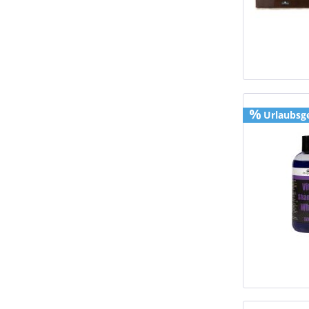
Urlaubsg