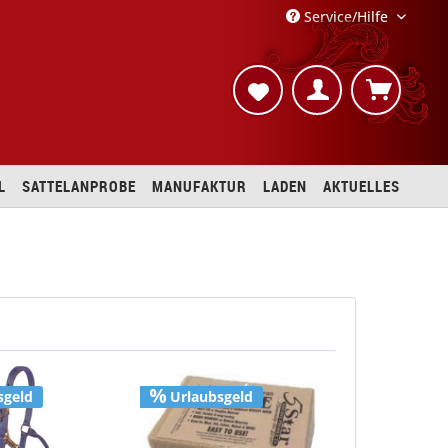
Service/Hilfe
L
SATTELANPROBE
MANUFAKTUR
LADEN
AKTUELLES
sgeld
Urlaubsgeld
Urlaubs