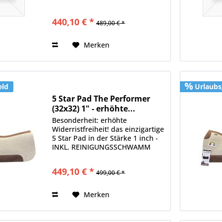
die spezielle Form des Pads liegt
der Sattel ruhig, wodurch
440,10 € *
489,00 € *
weniger gegurtet werden muss ·
das 5 Star Pad enthällt 40%
mehr...
Merken
eld
Urlaubs
5 Star Pad The Performer
(32x32) 1" - erhöhte...
Besonderheit: erhöhte
Widerristfreiheit! das einzigartige
5 Star Pad in der Stärke 1 inch -
INKL. REINIGUNGSSCHWAMM
durch die einzigartige Form des
Pads liegt der Sattel ruhig,
449,10 € *
499,00 € *
wodurch weniger gegurtet
werden muss das 5 Star Pad
enthällt...
Merken