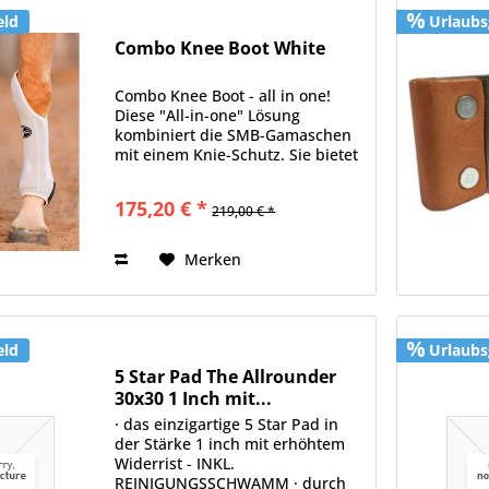
eld
Urlaubs
Combo Knee Boot White
Combo Knee Boot - all in one!
Diese "All-in-one" Lösung
kombiniert die SMB-Gamaschen
mit einem Knie-Schutz. Sie bietet
die Unterstützung, Schutz und
die schlanke Passform der SMB
175,20 € *
219,00 € *
Gamaschen .Die.Verlängerung
oben an der Innenseite schützt...
Merken
eld
Urlaubs
5 Star Pad The Allrounder
30x30 1 Inch mit...
· das einzigartige 5 Star Pad in
der Stärke 1 inch mit erhöhtem
Widerrist - INKL.
REINIGUNGSSCHWAMM · durch