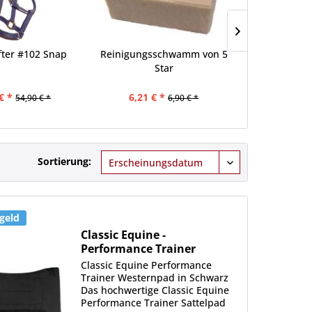
fter #102 Snap
Reinigungsschwamm von 5
Big D Ha
Star
€ *
6,21 € *
44,91 €
54,90 € *
6,90 € *
Sortierung:
geld
Classic Equine -
Performance Trainer
Westernpad
Classic Equine Performance
Trainer Westernpad in Schwarz
Das hochwertige Classic Equine
Performance Trainer Sattelpad