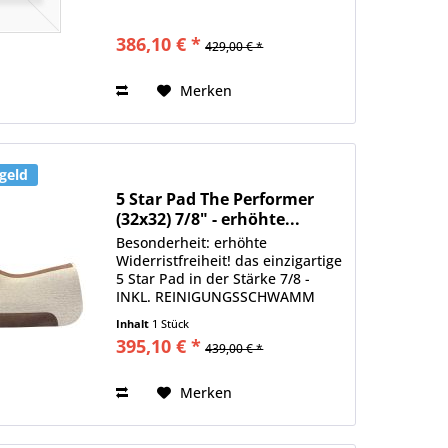
die spezielle Form des Pads liegt
der Sattel ruhig, wodurch
386,10 € *
429,00 € *
weniger gegurtet werden muss ·
das 5 Star Pad enthällt 40%
mehr...
Merken
geld
5 Star Pad The Performer
(32x32) 7/8" - erhöhte...
Besonderheit: erhöhte
Widerristfreiheit! das einzigartige
5 Star Pad in der Stärke 7/8 -
INKL. REINIGUNGSSCHWAMM
durch die einzigartige Form des
Inhalt
1 Stück
Pads liegt der Sattel ruhig,
395,10 € *
439,00 € *
wodurch weniger gegurtet
werden muss das 5 Star Pad
enthällt...
Merken