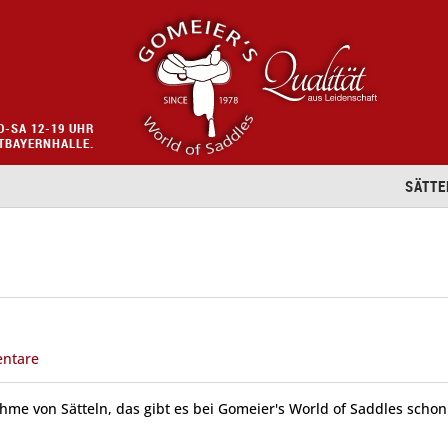
O-SA 12-19 UHR
STBAYERNHALLE.
SÄTTE
ntare
me von Sätteln, das gibt es bei Gomeier's World of Saddles schon