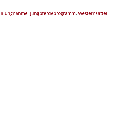
ahlungnahme
,
Jungpferdeprogramm
,
Westernsattel