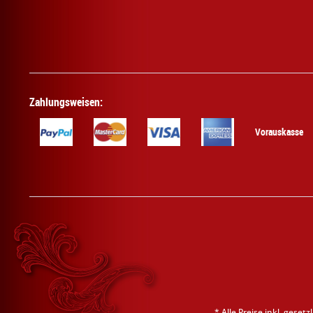
Zahlungsweisen:
Vorauskasse
* Alle Preise inkl. geset