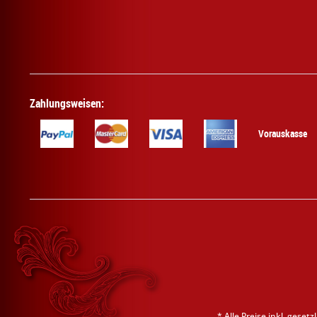
Zahlungsweisen:
Vorauskasse
* Alle Preise inkl. geset