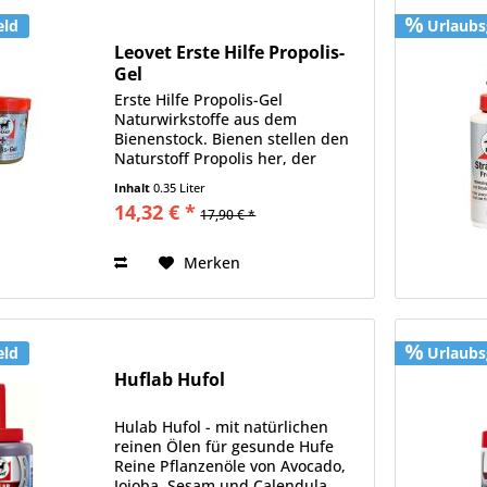
eld
Urlaubs
Leovet Erste Hilfe Propolis-
Gel
Erste Hilfe Propolis-Gel
Naturwirkstoffe aus dem
Bienenstock. Bienen stellen den
Naturstoff Propolis her, der
Vitamine, Harze und
Inhalt
0.35 Liter
Spurenelemente enthält, um den
14,32 € *
17,90 € *
Bienenstock mit diesem
natürlichen Antibiotikum vor
Krankheiten zu schützen....
Merken
eld
Urlaubs
Huflab Hufol
Hulab Hufol - mit natürlichen
reinen Ölen für gesunde Hufe
Reine Pflanzenöle von Avocado,
Jojoba, Sesam und Calendula