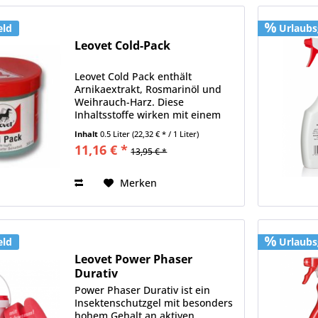
eld
Urlaubs
Leovet Cold-Pack
Leovet Cold Pack enthält
Arnikaextrakt, Rosmarinöl und
Weihrauch-Harz. Diese
Inhaltsstoffe wirken mit einem
Zwei-Phasen-Effekt vor und nach
Inhalt
0.5 Liter
(22,32 € * / 1 Liter)
sportlicher Anstrengung. Nach
11,16 € *
13,95 € *
dem Auftragen tritt zunächst eine
wohltuende und lang
anhaltende...
Merken
eld
Urlaubs
Leovet Power Phaser
Durativ
Power Phaser Durativ ist ein
Insektenschutzgel mit besonders
hohem Gehalt an aktiven