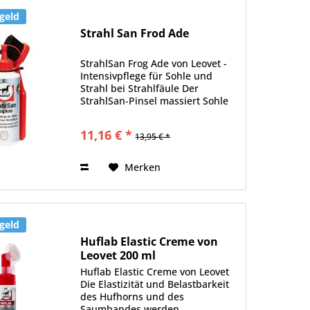
geld
Strahl San Frod Ade
StrahlSan Frog Ade von Leovet -
Intensivpflege für Sohle und
Strahl bei Strahlfäule Der
StrahlSan-Pinsel massiert Sohle
und Strahl besonders intensiv.
Entfernt angefaultes Horn und
11,16 € *
13,95 € *
regt die Duchblutung an. Sohle
und Strahl werden vor...
Merken
geld
Huflab Elastic Creme von
Leovet 200 ml
Huflab Elastic Creme von Leovet
Die Elastizität und Belastbarkeit
des Hufhorns und des
Saumbandes werden