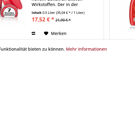
Wirkstoffen. Der in der
Verpackung enthaltende
Inhalt
0.5 Liter
(35,04 € * / 1 Liter)
Schwamm lässt das Gel
17,52 € *
21,90 € *
besonders einfach an die
empfindlichen Stellen des
Pferdes auftragen, ohne dabei...
Merken
unktionalität bieten zu können.
Mehr Informationen
Informationen
& Garantie
Cookie-Einstellungen
en
Newsletter
Privatsphäre und Datenschutzer
sen
Impressum
lehrung