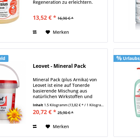
Regeneration zu erleichtern.
Speichert die Kühlung, die
bereits durch das Abspritzen der
13,52 € *
16,90 € *
Pferdebeine mit Wasser erreicht
wurde Kann auf das nasse...
Merken
eld
Urlaubs
Leovet - Mineral Pack
Mineral Pack (plus Arnika) von
Leovet ist eine auf Tonerde
basierende Mischung aus
natürlichen Wirkstoffen und
Mineralien. Er regeneriert,
Inhalt
1.5 Kilogramm
(13,82 € * / 1 Kilogramm)
mobilisiert und aktiviert
20,72 € *
25,90 € *
überanstrengte Beine schneller
und die Beweglichkeit wird
wieder...
Merken