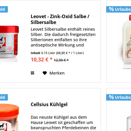
eld
Urlaubs
Leovet - Zink-Oxid Salbe /
Silbersalbe
Leovet Silbersalbe enthält reines
Silber. Die dadurch freigesetzten
Silberionen entfalten so ihre
antiseptische Wirkung und
können Bakterien
Inhalt
0.15 Liter
(68,80 € * / 1 Liter)
zurückdrängen. Entzündungen
10,32 € *
12,90 € *
lassen dadurch nach und die
Haut regeneriert und beruhigt
sich....
Merken
eld
Urlaubs
Cellsius Kühlgel
Das neuste Kühlgel aus dem
Hause Leovet ist geschaffen um
beanspruchten Pferdebeinen die