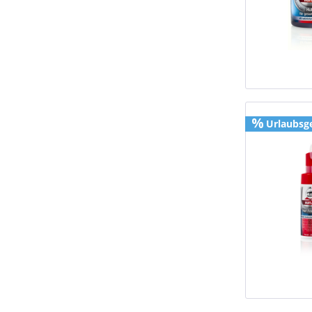
Urlaubsg