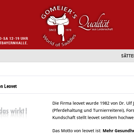
O-SA 12-19 UHR
STBAYERNHALLE.
SÄTTE
on Leovet
Die Firma leovet wurde 1982 von Dr. Ulf
(Pferdehaltung und Turnierreiterei), F
Kundschaft stellt leovet seitdem hochwe
Das Motto von leovet ist:
Mehr Gesundheit