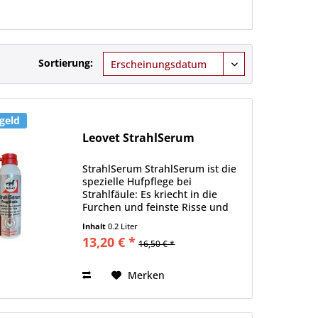
Sortierung:
geld
Leovet StrahlSerum
StrahlSerum StrahlSerum ist die
spezielle Hufpflege bei
Strahlfäule: Es kriecht in die
Furchen und feinste Risse und
Taschen und dringt so zu
Inhalt
0.2 Liter
verfaulten Stellen vor. Das
13,20 € *
16,50 € *
StrahlSerum trocknet den Strahl,
sodass gesundes Gewebe
nachwachsen...
Merken