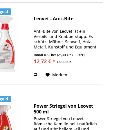
geld
Leovet - Anti-Bite
Anti-Bite von Leovet ist ein
Verbiß- und Knabberstopp. Es
schützt Mähne, Schweif, Holz,
Metall, Kunstoff und Equipment
vor Anknabbern. Wirkstoffe:
Inhalt
0.5 Liter
(25,44 € * / 1 Liter)
BitrexTM (nichtionischer Haft-
12,72 € *
15,90 € *
Filmbildner) Enthält Propan-2-ol
Inhalt: 500 ml
Merken
geld
Power Striegel von Leovet
500 ml
Power Striegel von Leovet
Römische Kamille hellt natürlich
auf und gibt hellem Fell und