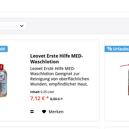
eld
Urlaubs
Leovet Erste Hilfe MED-
Waschlotion
Leovet Erste Hilfe MED-
Waschlotion Geeignet zur
Reinigung von oberflächlichen
Wunden, empfindlicher Haut,
Mauke, sensiblen und gereizten
Inhalt
0.25 Liter
Hautpartien. Parfumfrei, pH
7,12 € *
8,90 € *
hautneutral, ohne ätherische Öle.
Die Formel sorgt für eine sanfte...
Merken