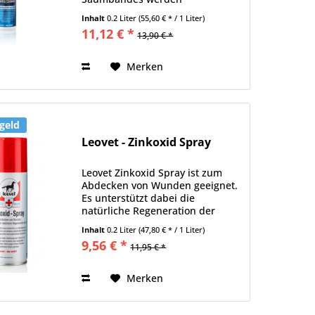
entscheidend verbessert. Stärkt
Inhalt
0.2 Liter
(55,60 € * / 1 Liter)
den Huf und seine
11,12 € *
13,90 € *
Schutzmechanismen. Fördert den
Feuchtigkeitshaushalt. Für
elastische, kraftvolle...
Merken
geld
Leovet - Zinkoxid Spray
Leovet Zinkoxid Spray ist zum
Abdecken von Wunden geeignet.
Es unterstützt dabei die
natürliche Regeneration der
Haut. Es bildet einen Schutzfilm
Inhalt
0.2 Liter
(47,80 € * / 1 Liter)
vor Wundsekreten, Schweiß,
9,56 € *
11,95 € *
Urin, Wasser und anderen
schädlichen Einflüssen. Es pflegt
stark...
Merken