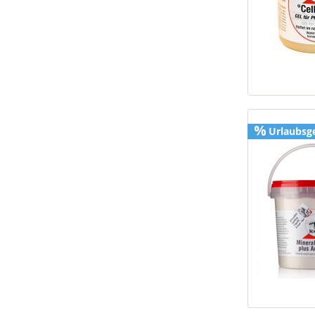
Urlaubsg