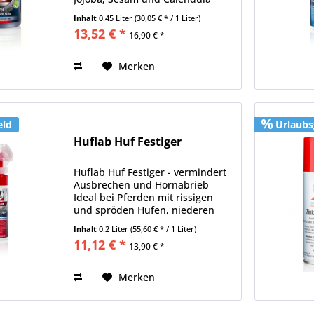
pflegen, nähren und halten das
Inhalt
0.45 Liter
(30,05 € * / 1 Liter)
Hufhorn elastisch und gesund.
13,52 € *
16,90 € *
Aktiviert das Hufwachstum,
schützt vor losen Hufwänden
und...
Merken
eld
Urlaubs
Huflab Huf Festiger
Huflab Huf Festiger - vermindert
Ausbrechen und Hornabrieb
Ideal bei Pferden mit rissigen
und spröden Hufen, niederen
Trachten, losem Hufhorn und für
Inhalt
0.2 Liter
(55,60 € * / 1 Liter)
Barhufer. Wand und Sohle
11,12 € *
13,90 € *
werden gefestigt. Sorgt für festen
Sitz der Hufeisen. Schützt...
Merken