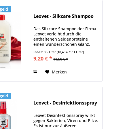
geld
Leovet - Silkcare Shampoo
Das Silkcare Shampoo der Firma
Leovet verleiht durch die
enthaltenen Seidenproteine
einen wunderschönen Glanz.
Pflanzliche Stoffe und Vitamine
Inhalt
0.5 Liter
(18,40 € * / 1 Liter)
pflegen und unterstützen die
9,20 € *
11,50 € *
Haarstruktur nachhaltig. Inhalt:
500 ml
Merken
geld
Leovet - Desinfektionsspray
Leovet Desinfektionsspray wirkt
gegen Bakterien, Viren und Pilze.
Es ist nur zur äußeren