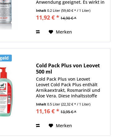
Anwendung geeignet. Es wirkt in
kurzer Zeit stark desinfizierend.
Inhalt
0.2 Liter
(59,60 € * / 1 Liter)
Inhalt: 200 ml !Biozidprodukte
11,92 € *
14,90 € *
und Arzneimittel vorsichtig
verwenden! Vor Gebrauch...
Merken
geld
Cold Pack Plus von Leovet
500 ml
Cold Pack Plus von Leovet
Leovet Cold Pack Plus enthält
Arnikaextrakt, Rosmarinöl und
Aloe Vera. Diese Inhaltsstoffe
wirken mit einem Zwei-Phasen-
Inhalt
0.5 Liter
(22,32 € * / 1 Liter)
Effekt vor und nach sportlicher
11,16 € *
13,95 € *
Anstrengung. Nach dem
Auftragen tritt...
Merken