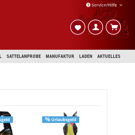
Service/Hilfe
L
SATTELANPROBE
MANUFAKTUR
LADEN
AKTUELLES
sgeld
Urlaubsgeld
Urlaubs