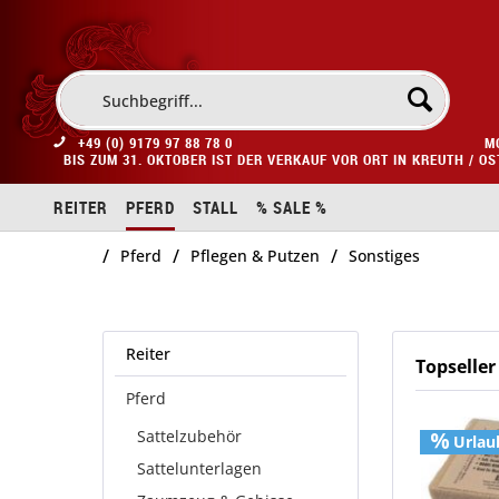
+49 (0) 9179 97 88 78 0
M
BIS ZUM 31. OKTOBER IST DER VERKAUF VOR ORT IN KREUTH / O
REITER
PFERD
STALL
% SALE %
/
/
/
Pferd
Pflegen & Putzen
Sonstiges
Reiter
Topseller
Pferd
Sattelzubehör
Urlau
Sattelunterlagen