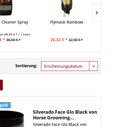
d Cleaner Spray
Flymask Rainbow
C7 Lammfel
von Christ 
ter
(46,85 € * / 1 Liter)
Inhalt
0.25 Lite
€ *
26,32 € *
5,52 €
36,90 € *
32,90 € *
Sortierung:
geld
Silverado Face Glo Black von
Horse Grooming...
Silverado Face Glo Black von