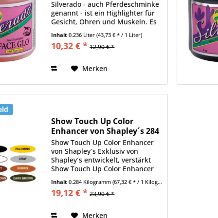
Silverado - auch Pferdeschminke
genannt - ist ein Highlighter für
Gesicht, Ohren und Muskeln. Es
kann auch Narben und kleine
Inhalt
0.236 Liter
(43,73 € * / 1 Liter)
Schrammen abdecken. Durch
10,32 € *
12,90 € *
den enthaltenen UV-A und UV-B
Blocker schützt Face Glo...
Merken
eld
Show Touch Up Color
Enhancer von Shapley´s 284
g
Show Touch Up Color Enhancer
von Shapley´s Exklusiv von
Shapley´s entwickelt, verstärkt
Show Touch Up Color Enhancer
die Eigenfarbe des Pferdes und
Inhalt
0.284 Kilogramm
(67,32 € * / 1 Kilogramm)
überdeckt zuverlässig und
19,12 € *
23,90 € *
effektiv Flecken, Narben und
Fellmakel. Die Farbe ist
wischfest...
Merken