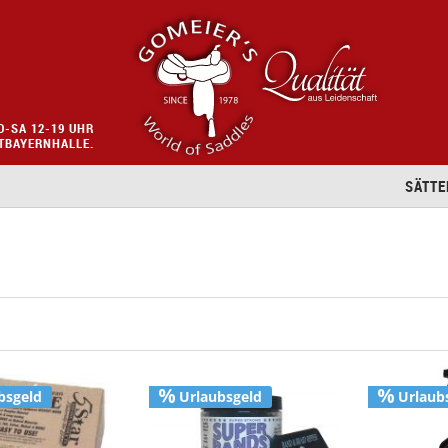
O-SA 12-19 UHR
STBAYERNHALLE.
SÄTTE
bsgeld
Urlaubsgeld
Urlaub