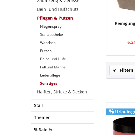
Zaumzeug & Gebisse
Bein- und Hufschutz
Pflegen & Putzen
Reinigun
Fliegenspray
Stallapotheke
6,2
Waschen
Putzen
Beine und Hufe
Fell und Mähne
Filtern
Lederpflege
Sonstiges
Halfter, Stricke & Decken
Stall
Urlaubsg
Themen
% Sale %