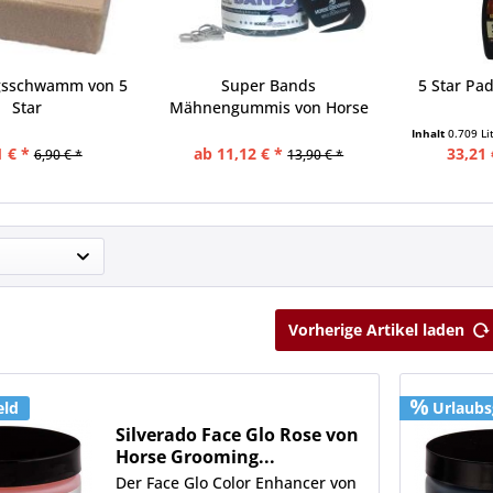
gsschwamm von 5
Super Bands
5 Star Pa
Star
Mähnengummis von Horse
Grooming...
Inhalt
0.709 Li
1 € *
ab 11,12 € *
33,21 
6,90 € *
13,90 € *
Vorherige Artikel laden
eld
Urlaubs
Silverado Face Glo Rose von
Horse Grooming...
Der Face Glo Color Enhancer von