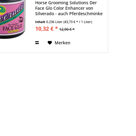
Horse Grooming Solutions Der
Face Glo Color Enhancer von
Silverado - auch Pferdeschminke
genannt - ist ein Highlighter für
Inhalt
0.236 Liter
(43,73 € * / 1 Liter)
Gesicht, Ohren und Muskeln. Es
10,32 € *
12,90 € *
kann auch Narben und kleine
Schrammen abdecken. Durch...
Merken