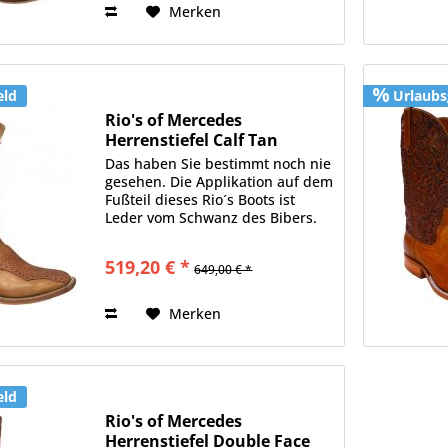
Merken
eld
Urlaubs
Rio's of Mercedes
Herrenstiefel Calf Tan
Vintage
Das haben Sie bestimmt noch nie
gesehen. Die Applikation auf dem
Fußteil dieses Rio´s Boots ist
Leder vom Schwanz des Bibers.
Die Struktur ist außergewöhnlich
und macht den Schuh zu einem
519,20 € *
649,00 € *
"Hingucker"! Am besten wirkt der
Schuh unter...
Merken
eld
Rio's of Mercedes
Herrenstiefel Double Face