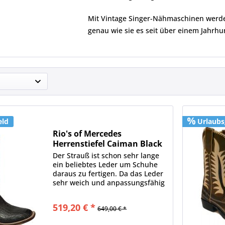
Mit Vintage Singer-Nähmaschinen werde
genau wie sie es seit über einem Jahrhu
eld
Urlaubs
Rio's of Mercedes
Herrenstiefel Caiman Black
Der Strauß ist schon sehr lange
ein beliebtes Leder um Schuhe
daraus zu fertigen. Da das Leder
sehr weich und anpassungsfähig
ist, ist Strauß der perfekte Stoff
um bequeme Schuhe zu fertigen.
519,20 € *
649,00 € *
Straußenfußleder ist ein wenig
fester und...