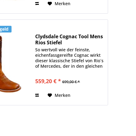
Merken
geld
Clydsdale Cognac Tool Mens
Rios Stiefel
So wertvoll wie der feinste,
eichenfassgereifte Cognac wirkt
dieser klassische Stiefel von Rio´s
of Mercedes, der in den gleichen
Farben wie der edle Tropfen
erstrahlt. Der Fußteil ist schlicht
559,20 € *
699,00 € *
gehalten und mit klassischen
Nähten...
Merken