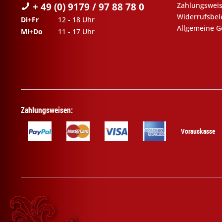
+ 49 (0) 9179 / 97 88 78 0
Zahlungswei
Widerrufsbe
Di+Fr
12 - 18 Uhr
Allgemeine G
Mi+Do
11 - 17 Uhr
Zahlungsweisen:
Vorauskasse