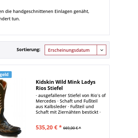
n die handgeschnittenen Einlagen genäht,
ndert tun.
Sortierung:
geld
Kidskin Wild Mink Ladys
Rios Stiefel
· ausgefallener Stiefel von Rio´s of
Mercedes · Schaft und Fußteil
aus Kalbsleder · Fußteil und
Schaft mit Ziernähten bestickt ·
Ledersohle mit integriertem
Gummibesatzt zur besseren
535,20 € *
669,00 € *
Haftung im Steigbügel, sowie auf
glattem Untergrund ·...