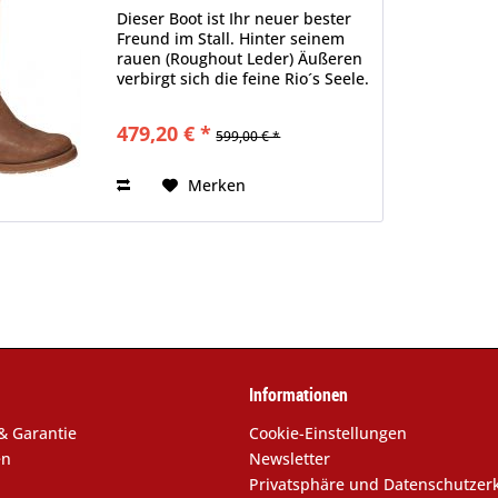
Chili
Dieser Boot ist Ihr neuer bester
Freund im Stall. Hinter seinem
rauen (Roughout Leder) Äußeren
verbirgt sich die feine Rio´s Seele.
Nicht nur, dass der Schuh
unheimlich bequem ist, auch die
479,20 € *
599,00 € *
Sohle ist dieses Mal etwas ganz
besonders...
Merken
Informationen
& Garantie
Cookie-Einstellungen
en
Newsletter
Privatsphäre und Datenschutzer