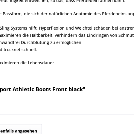
Feuchtigkeit entweichen, so das, dass Pferdebein atmen kann.
e Passform, die sich der natürlichen Anatomie des Pferdebeins an
Sling Systems hilft, Hyperflexion und Weichteilschäden bei anst
n maximieren die Haltbarkeit, verhindern das Eindringen von Schm
einwandfrei Durchblutung zu ermöglichen.
nd trocknet schnell.
aximieren die Lebensdauer.
ort Athletic Boots Front black"
enfalls angesehen