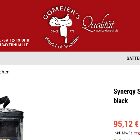
O-SA 12-19 UHR
STBAYERNHALLE.
SÄTTE
chen
Synergy S
black
95,12 €
inkl. MwSt.
zzg