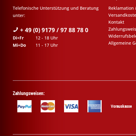
Telefonische Unterstützung und Beratung
Reklamation 
Versandkost
unter:
Kontakt
+ 49 (0) 9179 / 97 88 78 0
Zahlungswei
Widerrufsbe
Di+Fr
12 - 18 Uhr
Allgemeine G
Mi+Do
11 - 17 Uhr
Zahlungsweisen:
Vorauskasse