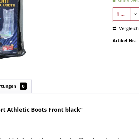
Sofort versa
Vergleic
Artikel-Nr.:
rtungen
0
t Athletic Boots Front black"