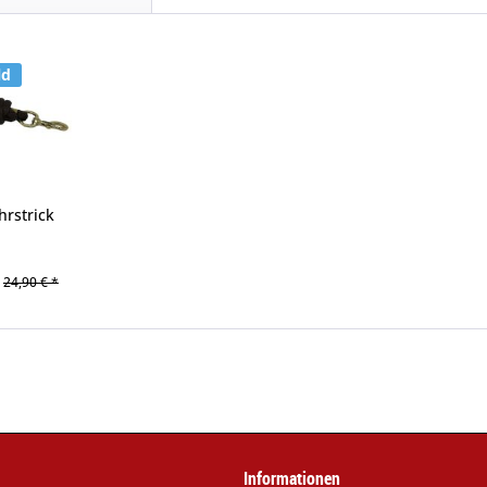
ld
hrstrick
24,90 € *
Informationen