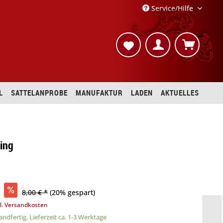
Service/Hilfe
L
SATTELANPROBE
MANUFAKTUR
LADEN
AKTUELLES
ring
8,00 € *
(20% gespart)
l. Versandkosten
ndfertig, Lieferzeit ca. 1-3 Werktage