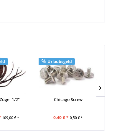
eld
Urlaubsgeld
Urlaubs
Zügel 1/2"
Chicago Screw
Harness Ei
Superi
*
0,40 € *
63,92 €
109,00 € *
0,50 € *