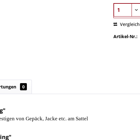
Vergleic
Artikel-Nr.:
rtungen
0
g"
stigen von Gepäck, Jacke etc. am Sattel
ing"