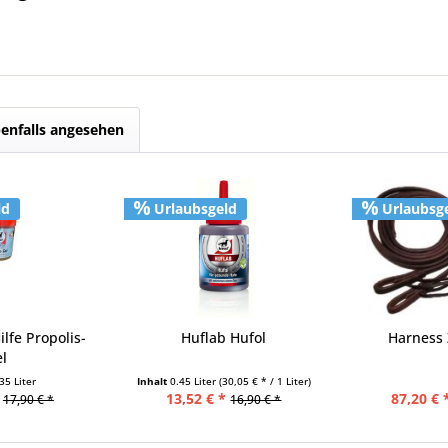
enfalls angesehen
ld
Urlaubsgeld
Urlaubsg
ilfe Propolis-
Huflab Hufol
Harness 
el
35 Liter
Inhalt
0.45 Liter
(30,05 € * / 1 Liter)
13,52 € *
87,20 € 
17,90 € *
16,90 € *