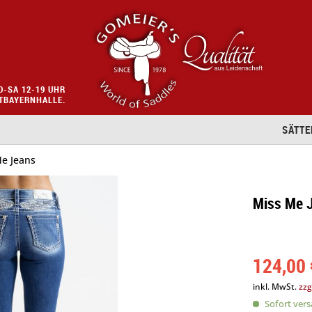
O-SA 12-19 UHR
STBAYERNHALLE.
SÄTTE
e Jeans
Miss Me 
124,00 
inkl. MwSt.
zzg
Sofort versa