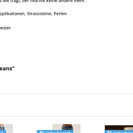
ss Me trägt, der möchte keine andere mehr.
pplikationen, Strasssteine, Perlen
yester
Jeans"