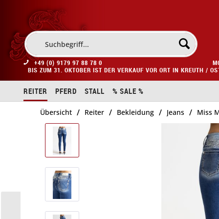
+49 (0) 9179 97 88 78 0
M
BIS ZUM 31. OKTOBER IST DER VERKAUF VOR ORT IN KREUTH / O
REITER
PFERD
STALL
% SALE %
/
/
/
/
Übersicht
Reiter
Bekleidung
Jeans
Miss M