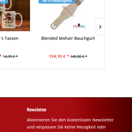
eld
Urlaubsgeld
Urlaubs
´s Tassen
Blended Mohair Bauchgurt
Classic Equi
Trainer
*
134,10 € *
143,20 
14,99 € *
149,00 € *
Newsletter
Abonnieren Sie den kostenlosen Newsletter
und verpassen Sie keine Neuigkeit oder