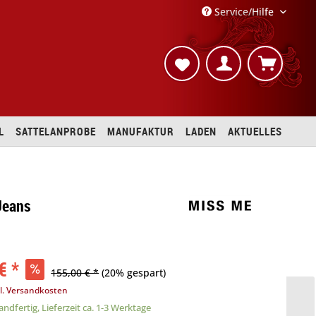
Service/Hilfe
L
SATTELANPROBE
MANUFAKTUR
LADEN
AKTUELLES
Jeans
€ *
155,00 € *
(20% gespart)
l. Versandkosten
ndfertig, Lieferzeit ca. 1-3 Werktage