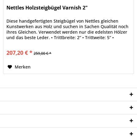
Nettles Holzsteigbügel Varnish 2"
Diese handgefertigten Steigbügel von Nettles gleichen
Kunstwerken aus Holz und suchen in Sachen Qualität noch
ihres Gleichen. Verwendet werden nur die edelsten Hölzer
und das beste Leder. • Trittbreite: 2“ • Trittweite: 5“ •
Holz:Acorn •...
207,20 € *
259,00 € *
Merken
Service Hotline
Shop Service
Informationen
Newsletter