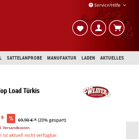
Service/Hilfe
L
SATTELANPROBE
MANUFAKTUR
LADEN
AKTUELLES
op Load Türkis
 *
69,90 € *
(20% gespart)
l. Versandkosten
l ist aktuell nicht verfügbar.