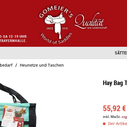
O-SA 12-19 UHR
STBAYERNHALLE.
SÄTTE
/
lbedarf
Heunetze und Taschen
Hay Bag T
55,92 €
inkl. MwSt.
zzg
Der Artike