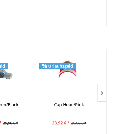
eld
Urlaubsgeld
Urlaubs
en/Black
Cap Hope/Pink
5 Star Fle
*
23,92 € *
ab 395,10
29,90 € *
29,90 € *