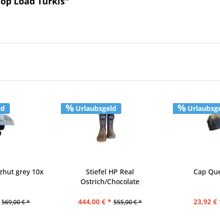
op Load Türkis"
ld
Urlaubsgeld
Urlaubsg
lzhut grey 10x
Stiefel HP Real
Cap Que
Ostrich/Chocolate
444,00 € *
23,92 € 
569,00 € *
555,00 € *