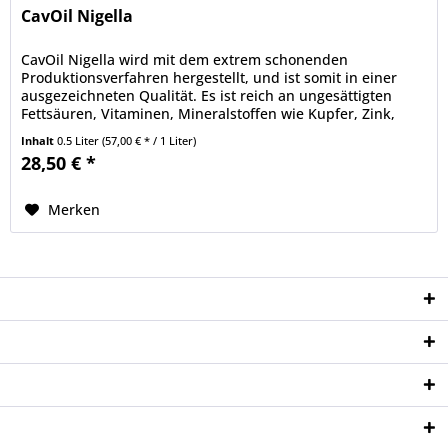
CavOil Nigella
CavOil Nigella wird mit dem extrem schonenden
Produktionsverfahren hergestellt, und ist somit in einer
ausgezeichneten Qualität. Es ist reich an ungesättigten
Fettsäuren, Vitaminen, Mineralstoffen wie Kupfer, Zink,
Phosphor und Eisen. Es...
Inhalt
0.5 Liter
(57,00 € * / 1 Liter)
28,50 € *
Merken
Service Hotline
Shop Service
Informationen
Newsletter