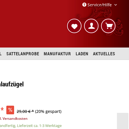
Service/Hilfe
L
SATTELANPROBE
MANUFAKTUR
LADEN
AKTUELLES
laufzügel
 *
29,00 € *
(20% gespart)
l. Versandkosten
ndfertig, Lieferzeit ca. 1-3 Werktage