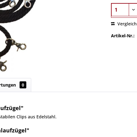
Vergleic
Artikel-Nr.:
rtungen
0
ufzügel"
abilen Clips aus Edelstahl.
hlaufzügel"