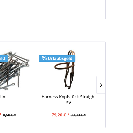
eld
Urlaubsgeld
Urlaubs
lint
Harness Kopfstück Straight
5 Star Pad
SV
(32x32)
*
79,20 € *
494,10 
0,50 € *
99,00 € *