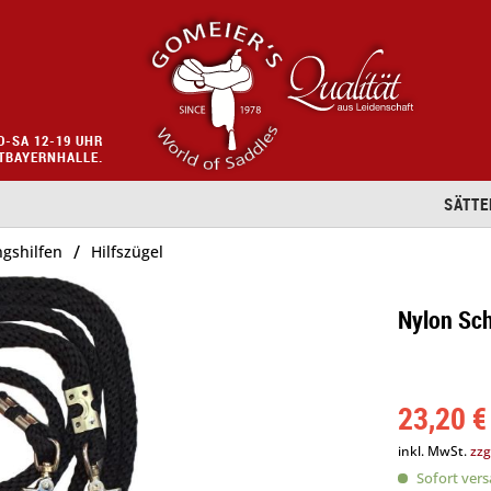
O-SA 12-19 UHR
STBAYERNHALLE.
SÄTTE
/
ngshilfen
Hilfszügel
Nylon Sch
23,20 €
inkl. MwSt.
zzg
Sofort versa