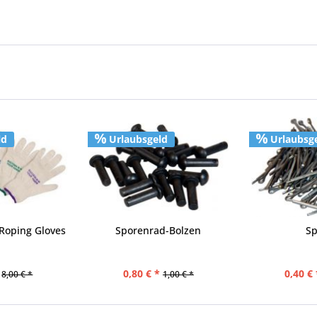
ld
Urlaubsgeld
Urlaubsg
Roping Gloves
Sporenrad-Bolzen
Sp
0,80 € *
0,40 € 
8,00 € *
1,00 € *