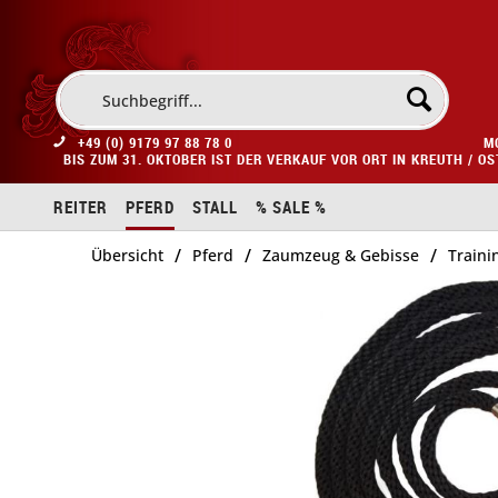
+49 (0) 9179 97 88 78 0
M
BIS ZUM 31. OKTOBER IST DER VERKAUF VOR ORT IN KREUTH / O
REITER
PFERD
STALL
% SALE %
/
/
/
Übersicht
Pferd
Zaumzeug & Gebisse
Traini