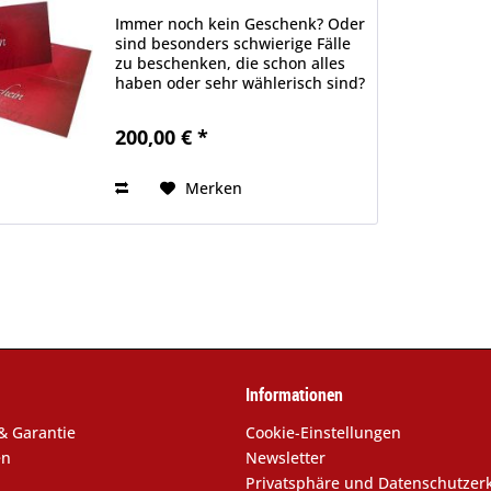
Immer noch kein Geschenk? Oder
sind besonders schwierige Fälle
zu beschenken, die schon alles
haben oder sehr wählerisch sind?
Hier haben wir die Lösung für
Sie: individuelle
200,00 € *
Geschenkgutscheine, bei denen
Sie aus einer Vielzahl von...
Merken
Informationen
& Garantie
Cookie-Einstellungen
en
Newsletter
Privatsphäre und Datenschutzer