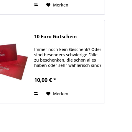
Merken
10 Euro Gutschein
Immer noch kein Geschenk? Oder
sind besonders schwierige Fälle
zu beschenken, die schon alles
haben oder sehr wählerisch sind?
Hier haben wir die Lösung für
Sie: individuelle
10,00 € *
Geschenkgutscheine, bei denen
Sie aus einer Vielzahl von...
Merken