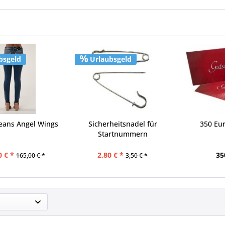
bsgeld
Urlaubsgeld
eans Angel Wings
Sicherheitsnadel für
350 Eu
Startnummern
0 € *
2,80 € *
35
165,00 € *
3,50 € *