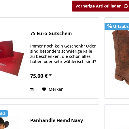
Vorherige Artikel laden
Urlaubs
75 Euro Gutschein
Immer noch kein Geschenk? Oder
sind besonders schwierige Fälle
zu beschenken, die schon alles
haben oder sehr wählerisch sind?
Hier haben wir die Lösung für
Sie: individuelle
75,00 € *
Geschenkgutscheine, bei denen
Sie aus einer Vielzahl von...
Merken
eld
Panhandle Hemd Navy