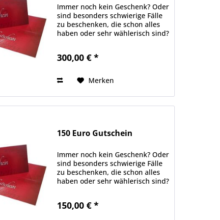
Immer noch kein Geschenk? Oder
sind besonders schwierige Fälle
zu beschenken, die schon alles
haben oder sehr wählerisch sind?
Hier haben wir die Lösung für
Sie: individuelle
300,00 € *
Geschenkgutscheine, bei denen
Sie aus einer Vielzahl von...
Merken
150 Euro Gutschein
Immer noch kein Geschenk? Oder
sind besonders schwierige Fälle
zu beschenken, die schon alles
haben oder sehr wählerisch sind?
Hier haben wir die Lösung für
Sie: individuelle
150,00 € *
Geschenkgutscheine, bei denen
Sie aus einer Vielzahl von...