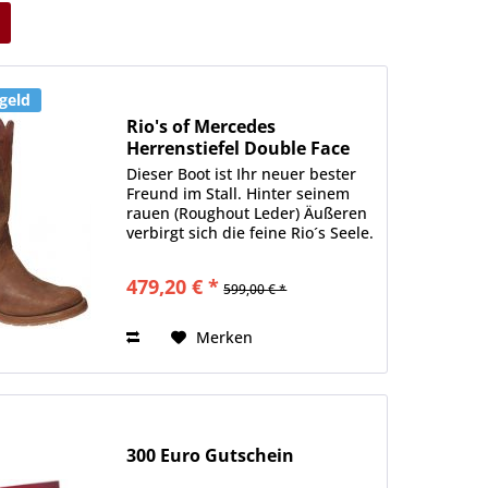
geld
Rio's of Mercedes
Herrenstiefel Double Face
Chili
Dieser Boot ist Ihr neuer bester
Freund im Stall. Hinter seinem
rauen (Roughout Leder) Äußeren
verbirgt sich die feine Rio´s Seele.
Nicht nur, dass der Schuh
unheimlich bequem ist, auch die
479,20 € *
599,00 € *
Sohle ist dieses Mal etwas ganz
besonders...
Merken
300 Euro Gutschein