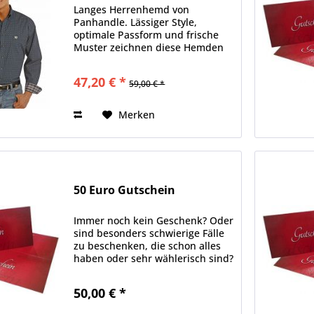
Langes Herrenhemd von
Panhandle. Lässiger Style,
optimale Passform und frische
Muster zeichnen diese Hemden
aus. Mit Kontrastmustern an der
Innenseite. 100% Baumwolle
47,20 € *
59,00 € *
Maschinenwaschbar
Merken
50 Euro Gutschein
Immer noch kein Geschenk? Oder
sind besonders schwierige Fälle
zu beschenken, die schon alles
haben oder sehr wählerisch sind?
Hier haben wir die Lösung für
Sie: individuelle
50,00 € *
Geschenkgutscheine, bei denen
Sie aus einer Vielzahl von...