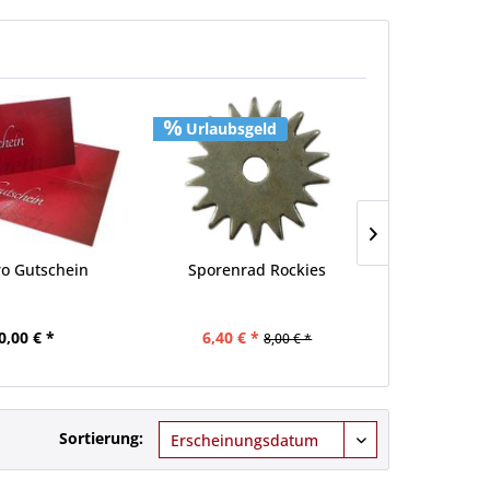
Urlaubsgeld
Urlaubs
ro Gutschein
Sporenrad Rockies
Gomeier R
0,00 € *
6,40 € *
19,92 €
8,00 € *
Sortierung: