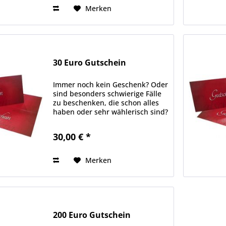
Merken
30 Euro Gutschein
Immer noch kein Geschenk? Oder
sind besonders schwierige Fälle
zu beschenken, die schon alles
haben oder sehr wählerisch sind?
Hier haben wir die Lösung für
Sie: individuelle
30,00 € *
Geschenkgutscheine, bei denen
Sie aus einer Vielzahl von...
Merken
200 Euro Gutschein