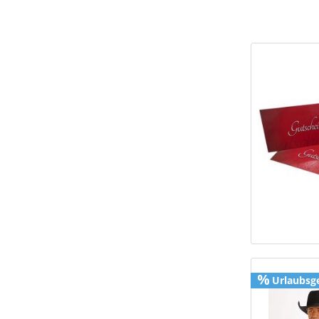
Urlaubsg