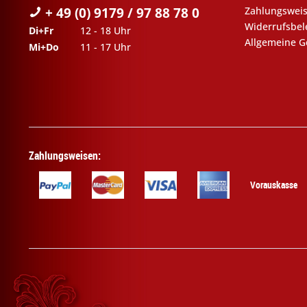
+ 49 (0) 9179 / 97 88 78 0
Zahlungswei
Widerrufsbe
Di+Fr
12 - 18 Uhr
Allgemeine G
Mi+Do
11 - 17 Uhr
Zahlungsweisen:
Vorauskasse