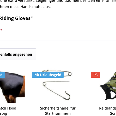
uhe extra verstärkt, Zeigefinger und Daumen besitzen eine "Smar
eichnen diese Handschuhe aus.
Riding Gloves"
es
enfalls angesehen
ld
Urlaubsgeld
etch Hood
Sicherheitsnadel für
Reithand
rbig
Startnummern
Gom