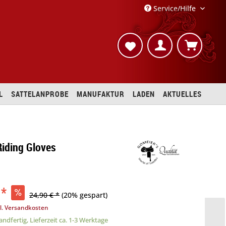
Service/Hilfe
L
SATTELANPROBE
MANUFAKTUR
LADEN
AKTUELLES
iding Gloves
 *
24,90 € *
(20% gespart)
l. Versandkosten
ndfertig, Lieferzeit ca. 1-3 Werktage