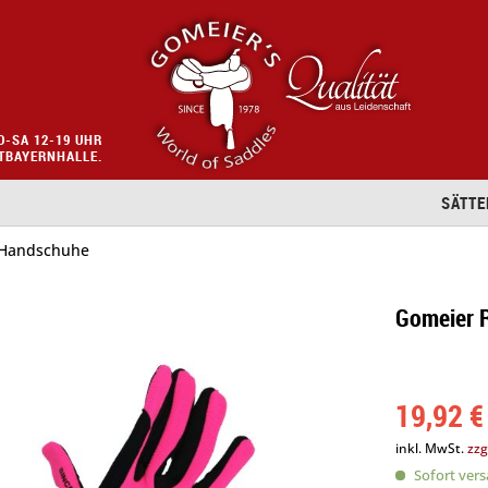
O-SA 12-19 UHR
STBAYERNHALLE.
SÄTTE
Handschuhe
Gomeier R
19,92 €
inkl. MwSt.
zzg
Sofort versa