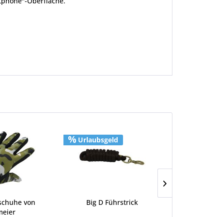
tphone"-Oberfläche.
Urlaubsgeld
Urlaubs
schuhe von
Big D Führstrick
Tie Strap a
eier
von Supe