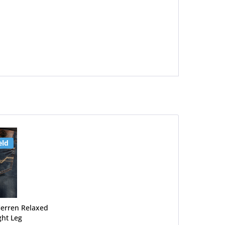
eld
Herren Relaxed
ght Leg