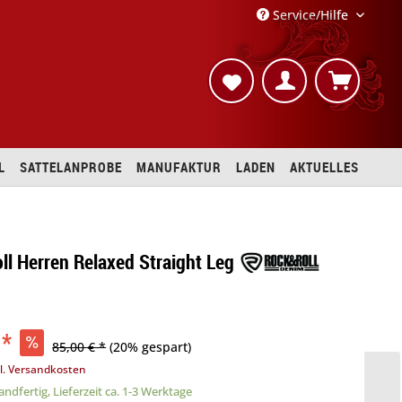
Service/Hilfe
L
SATTELANPROBE
MANUFAKTUR
LADEN
AKTUELLES
ll Herren Relaxed Straight Leg
 *
85,00 € *
(20% gespart)
l. Versandkosten
ndfertig, Lieferzeit ca. 1-3 Werktage