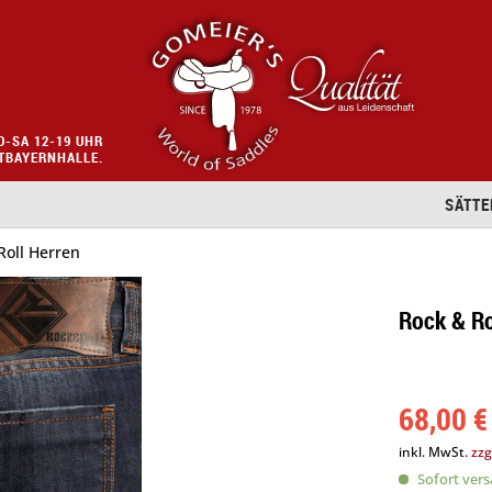
O-SA 12-19 UHR
STBAYERNHALLE.
SÄTTE
oll Herren
Rock & Ro
68,00 €
inkl. MwSt.
zzg
Sofort versa