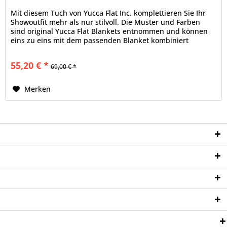
Mit diesem Tuch von Yucca Flat Inc. komplettieren Sie Ihr
Showoutfit mehr als nur stilvoll. Die Muster und Farben
sind original Yucca Flat Blankets entnommen und können
eins zu eins mit dem passenden Blanket kombiniert
werden. Nicht nur...
55,20 € *
69,00 € *
Merken
Service Hotline
Shop Service
Informationen
Newsletter
Zahlungsweisen: