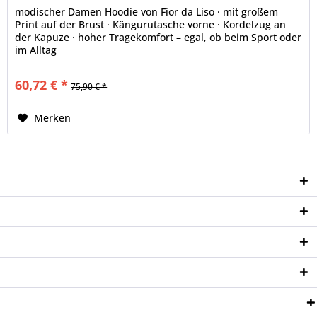
modischer Damen Hoodie von Fior da Liso · mit großem
Print auf der Brust · Kängurutasche vorne · Kordelzug an
der Kapuze · hoher Tragekomfort – egal, ob beim Sport oder
im Alltag
60,72 € *
75,90 € *
Merken
Service Hotline
Shop Service
Informationen
Newsletter
Zahlungsweisen: