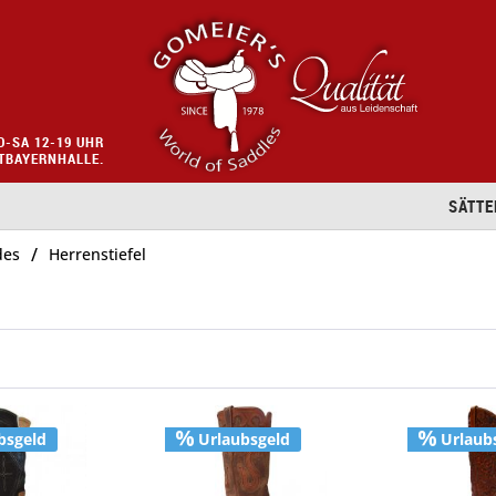
O-SA 12-19 UHR
STBAYERNHALLE.
SÄTTE
/
des
Herrenstiefel
bsgeld
Urlaubsgeld
Urlaub