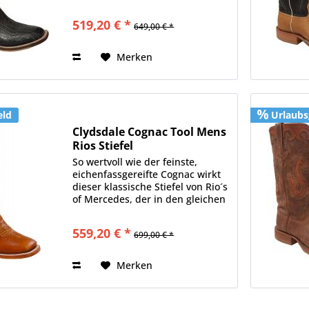
ist, ist Strauß der perfekte Stoff
um bequeme Schuhe zu fertigen.
519,20 € *
649,00 € *
Straußenfußleder ist ein wenig
fester und...
Merken
eld
Urlaubs
Clydsdale Cognac Tool Mens
Rios Stiefel
So wertvoll wie der feinste,
eichenfassgereifte Cognac wirkt
dieser klassische Stiefel von Rio´s
of Mercedes, der in den gleichen
Farben wie der edle Tropfen
erstrahlt. Der Fußteil ist schlicht
559,20 € *
699,00 € *
gehalten und mit klassischen
Nähten...
Merken