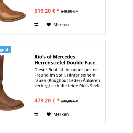
Die Struktur ist außergewöhnlich
und macht den Schuh zu einem
519,20 € *
649,00 € *
"Hingucker"! Am besten wirkt der
Schuh unter...
Merken
geld
Rio's of Mercedes
Herrenstiefel Double Face
Chili
Dieser Boot ist Ihr neuer bester
Freund im Stall. Hinter seinem
rauen (Roughout Leder) Äußeren
verbirgt sich die feine Rio´s Seele.
Nicht nur, dass der Schuh
unheimlich bequem ist, auch die
479,20 € *
599,00 € *
Sohle ist dieses Mal etwas ganz
besonders...
Merken