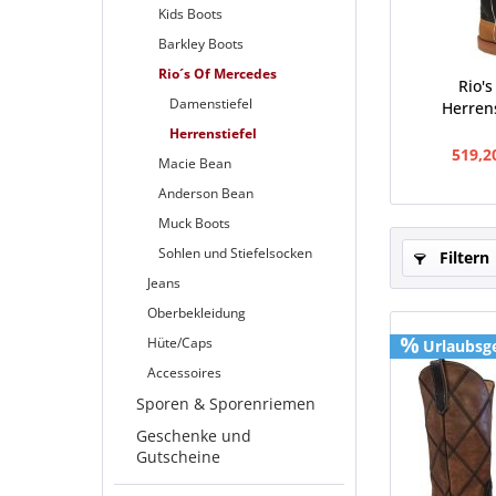
Kids Boots
Barkley Boots
Rio´s Of Mercedes
Rio'
Damenstiefel
Herrens
Herrenstiefel
519,2
Macie Bean
Anderson Bean
Muck Boots
Sohlen und Stiefelsocken
Filtern
Jeans
Oberbekleidung
Hüte/Caps
Urlaubsg
Accessoires
Sporen & Sporenriemen
Geschenke und
Gutscheine