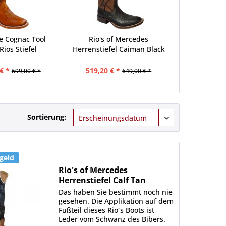
e Cognac Tool
Rio's of Mercedes
ios Stiefel
Herrenstiefel Caiman Black
€ *
519,20 € *
699,00 € *
649,00 € *
Sortierung:
geld
Rio's of Mercedes
Herrenstiefel Calf Tan
Vintage
Das haben Sie bestimmt noch nie
gesehen. Die Applikation auf dem
Fußteil dieses Rio´s Boots ist
Leder vom Schwanz des Bibers.