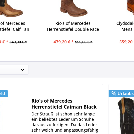
s of Mercedes
Rio's of Mercedes
Clydsdal
tiefel Calf Tan
Herrenstiefel Double Face
Mens R
Vintage
Chili
0 € *
479,20 € *
559,20 
649,00 € *
599,00 € *
eld
Urlaubs
Rio's of Mercedes
Herrenstiefel Caiman Black
Der Strauß ist schon sehr lange
ein beliebtes Leder um Schuhe
daraus zu fertigen. Da das Leder
sehr weich und anpassungsfähig