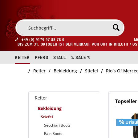
+49 (0) 9179 97 88 78 0
M
BIS ZUM 31. OKTOBER IST DER VERKAUF VOR ORT IN KREUTH / O
REITER
PFERD
STALL
% SALE %
/
/
/
/
Reiter
Bekleidung
Stiefel
Rio´s Of Merce
Reiter
Topseller
Bekleidung
Stiefel
Urlau
Secchiari Boots
Rain Boots