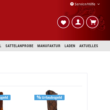
Service/Hilfe
L
SATTELANPROBE
MANUFAKTUR
LADEN
AKTUELLES
sgeld
Urlaubsgeld