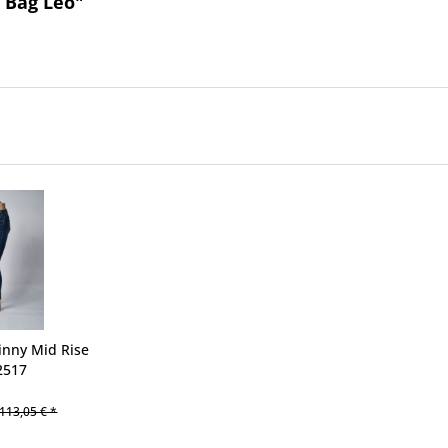
 Bag Leo"
inny Mid Rise
2517
113,05 € *