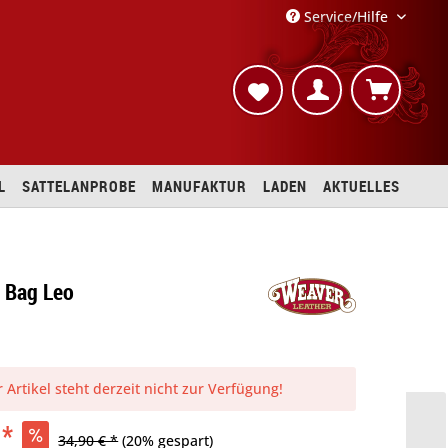
Service/Hilfe
L
SATTELANPROBE
MANUFAKTUR
LADEN
AKTUELLES
 Bag Leo
 Artikel steht derzeit nicht zur Verfügung!
 *
34,90 € *
(20% gespart)