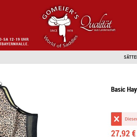
O-SA 12-19 UHR
STBAYERNHALLE.
SÄTTE
Basic Hay
Dieser
27,92 €