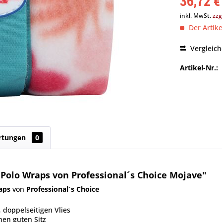
36,72 €
inkl. MwSt.
zzg
Der Artike
Vergleic
Artikel-Nr.:
rtungen
0
Polo Wraps von Professional´s Choice Mojave"
aps
von
Professional´s Choice
doppelseitigen Vlies
nen guten Sitz