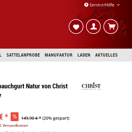
Service/Hilfe
L
SATTELANPROBE
MANUFAKTUR
LADEN
AKTUELLES
auchgurt Natur von Christ
e
€ *
149,90 € *
(20% gespart)
l. Versandkosten