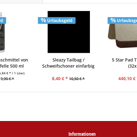
ld
Urlaubsgeld
Urlaubsg
schmittel von
Sleazy Tailbag /
5 Star Pad 
elle 500 ml
Schweifschoner einfarbig
(32x
5,84 € * / 1 Liter)
8,40 € *
440,10 € 
9,90 € *
10,50 € *
Informationen