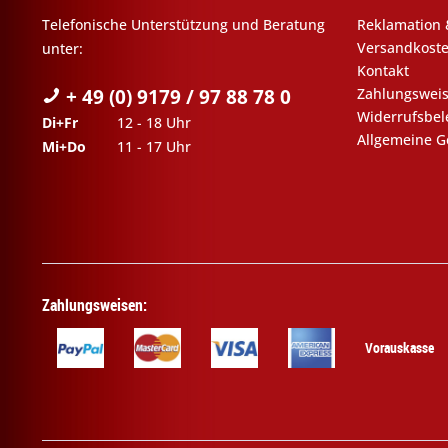
Telefonische Unterstützung und Beratung
Reklamation 
Versandkost
unter:
Kontakt
+ 49 (0) 9179 / 97 88 78 0
Zahlungswei
Widerrufsbe
Di+Fr
12 - 18 Uhr
Allgemeine G
Mi+Do
11 - 17 Uhr
Zahlungsweisen:
Vorauskasse