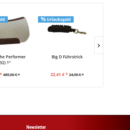
eld
Urlaubsgeld
Urlaubs
The Performer
Big D Führstrick
Classic Equi
32) 1"
Boots -
*
22,41 € *
ab 31,20
489,00 € *
24,90 € *
Newsletter