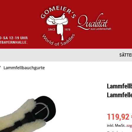
O-SA 12-19 UHR
STBAYERNHALLE.
SÄTTE
/
Lammfellbauchgurte
Lammfellb
Lammfell
119,92 
inkl. MwSt.
zzg