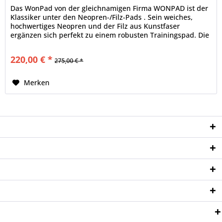
Das WonPad von der gleichnamigen Firma WONPAD ist der
Klassiker unter den Neopren-/Filz-Pads . Sein weiches,
hochwertiges Neopren und der Filz aus Kunstfaser
ergänzen sich perfekt zu einem robusten Trainingspad. Die
speziellen...
220,00 € *
275,00 € *
Merken
Service Hotline
Shop Service
Informationen
Newsletter
Zahlungsweisen: