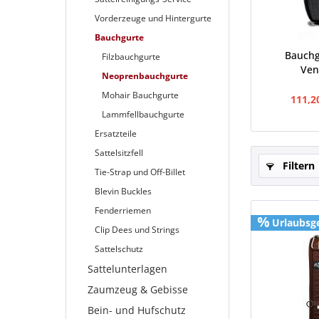
Vorderzeuge und Hintergurte
Bauchgurte
Bauchg
Filzbauchgurte
Ven
Neoprenbauchgurte
Mohair Bauchgurte
111,2
Lammfellbauchgurte
Ersatzteile
Sattelsitzfell
Filtern
Tie-Strap und Off-Billet
Blevin Buckles
Fenderriemen
Urlaubsg
Clip Dees und Strings
Sattelschutz
Sattelunterlagen
Zaumzeug & Gebisse
Bein- und Hufschutz