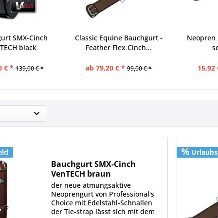
urt SMX-Cinch
Classic Equine Bauchgurt -
Neopren 
TECH black
Feather Flex Cinch...
s
0 € *
ab 79,20 € *
15,92 
139,00 € *
99,00 € *
eld
Urlaubs
Bauchgurt SMX-Cinch
VenTECH braun
der neue atmungsaktive
Neoprengurt von Professional's
Choice mit Edelstahl-Schnallen
der Tie-strap lässt sich mit dem