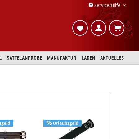
Service/Hilfe
L
SATTELANPROBE
MANUFAKTUR
LADEN
AKTUELLES
sgeld
Urlaubsgeld
Urlaubs