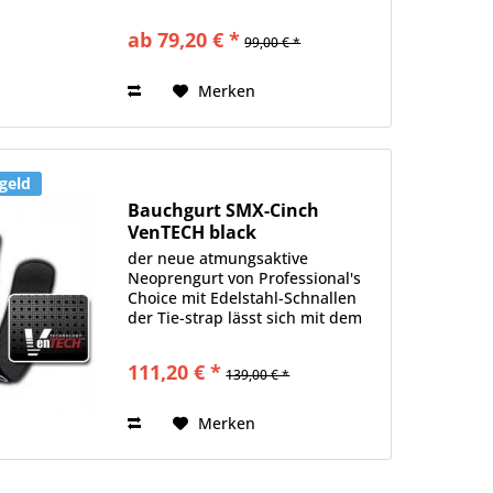
Edelstahlschnallen mit Rolle zum
leichteren Gurten Material : 100%
ab 79,20 € *
99,00 € *
Neopren Farbe : braun (auch in
schwarz, unter
18_010044, erhältlich)
Merken
geld
Bauchgurt SMX-Cinch
VenTECH black
der neue atmungsaktive
Neoprengurt von Professional's
Choice mit Edelstahl-Schnallen
der Tie-strap lässt sich mit dem
Rollen-System einfach und für
das Pferd angenehm gurten
111,20 € *
139,00 € *
Material: 100% Neopren leicht zu
reinigen weiches, angenehmes...
Merken