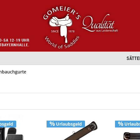
O-SA 12-19 UHR
STBAYERNHALLE.
SÄTTE
nbauchgurte
bsgeld
Urlaubsgeld
Urlaub