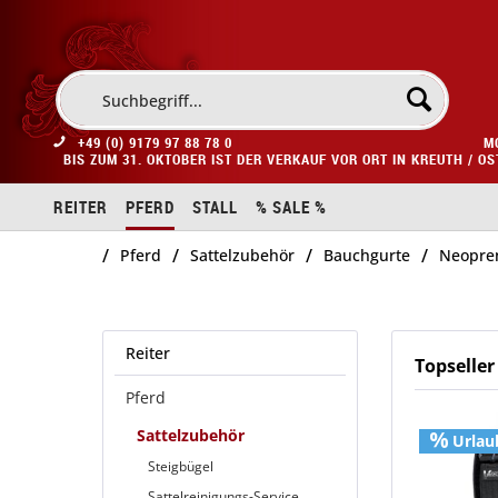
+49 (0) 9179 97 88 78 0
M
BIS ZUM 31. OKTOBER IST DER VERKAUF VOR ORT IN KREUTH / O
REITER
PFERD
STALL
% SALE %
/
/
/
/
Pferd
Sattelzubehör
Bauchgurte
Neopre
Reiter
Topseller
Pferd
Sattelzubehör
Urlau
Steigbügel
Sattelreinigungs-Service