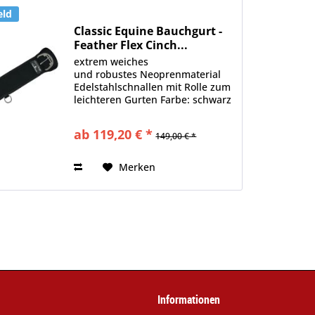
eld
Classic Equine Bauchgurt -
Feather Flex Cinch...
extrem weiches
und robustes Neoprenmaterial
Edelstahlschnallen mit Rolle zum
leichteren Gurten Farbe: schwarz
(auch in braun, unter GM10877,
erhältlich) Material: 100%
ab 119,20 € *
149,00 € *
Neopren
Merken
Informationen