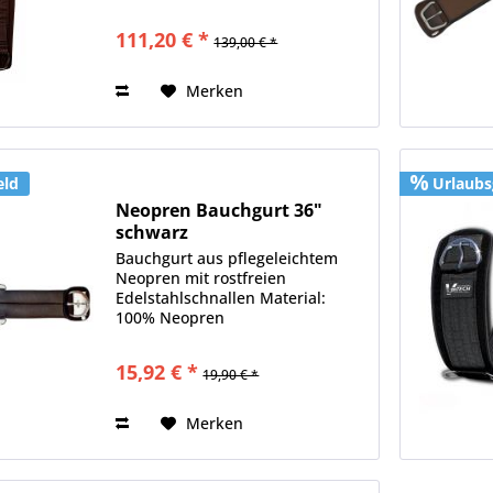
Rollen-System einfach und für
das Pferd angenehm gurten
111,20 € *
139,00 € *
Material: 100% Neopren leicht zu
reinigen weiches, angenehmes...
Merken
eld
Urlaubs
Neopren Bauchgurt 36"
schwarz
Bauchgurt aus pflegeleichtem
Neopren mit rostfreien
Edelstahlschnallen Material:
100% Neopren
15,92 € *
19,90 € *
Merken