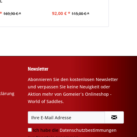
L
T
*
92,00 € *
18,32 €
169,90 € *
115,00 € *
Newsletter
Abonnieren Sie den kostenlosen Newsletter
und verpassen Sie keine Neuigkeit oder
klärung
Aktion mehr von Gomeier´s Onlineshop -
World of Saddles.
Ich habe die
Datenschutzbestimmungen