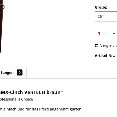
Größe:
Vergleic
Artikel-Nr.:
rtungen
0
SMX-Cinch VenTECH braun"
fessional's Choice
tem einfach und für das Pferd angenehm gurten