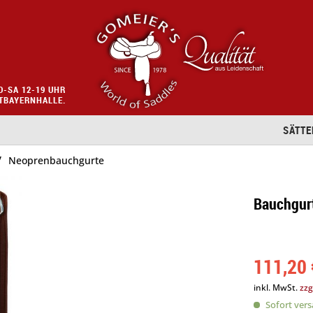
O-SA 12-19 UHR
STBAYERNHALLE.
SÄTTE
/
Neoprenbauchgurte
Bauchgur
111,20 
inkl. MwSt.
zzg
Sofort versa