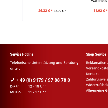
Waterles
26,32 € *
11,92 € *
32,90 € *
Service Hotline
Shop Service
Telefonische Unterstützung und Beratung
Reklamation 
Versandkost
unter:
Kontakt
+ 49 (0) 9179 / 97 88 78 0
Zahlungswei
Widerrufsbe
Di+Fr
12 - 18 Uhr
Allgemeine G
Mi+Do
11 - 17 Uhr