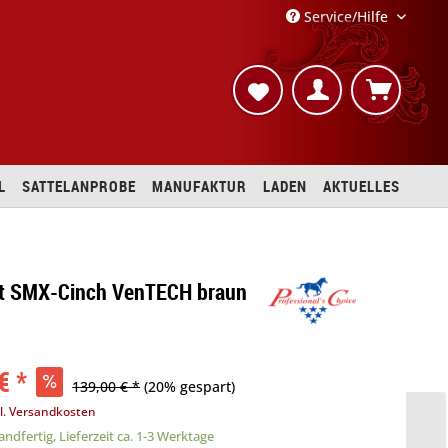
Service/Hilfe
L
SATTELANPROBE
MANUFAKTUR
LADEN
AKTUELLES
t SMX-Cinch VenTECH braun
€ *
139,00 € *
(20% gespart)
l. Versandkosten
ndfertig, Lieferzeit ca. 1-3 Werktage