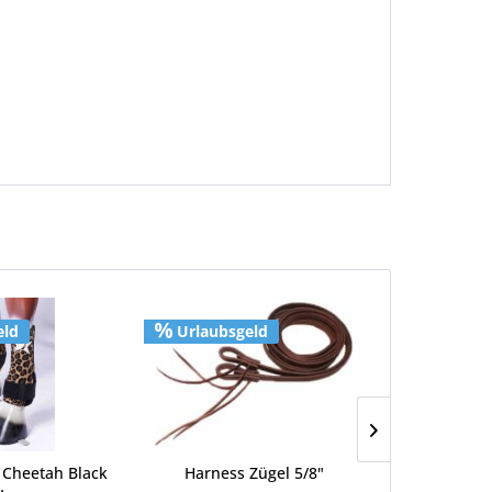
eld
Urlaubsgeld
Urlaubs
- Cheetah Black
Harness Zügel 5/8"
Paddle Brus