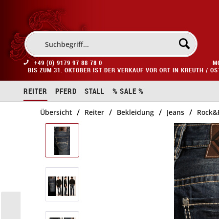
+49 (0) 9179 97 88 78 0
M
BIS ZUM 31. OKTOBER IST DER VERKAUF VOR ORT IN KREUTH / O
REITER
PFERD
STALL
% SALE %
/
/
/
/
Übersicht
Reiter
Bekleidung
Jeans
Rock&R