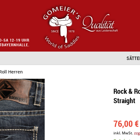
O-SA 12-19 UHR
STBAYERNHALLE.
SÄTTE
oll Herren
Rock & Ro
Straight
76,00 €
inkl. MwSt.
zzg