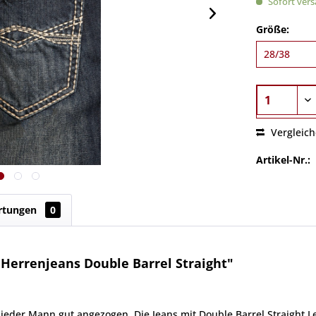
Sofort versa
Größe:
Vergleic
Artikel-Nr.:
rtungen
0
Herrenjeans Double Barrel Straight"
eder Mann gut angezogen. Die Jeans mit Double Barrel Straight Le