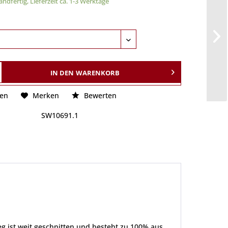
ndfertig, Lieferzeit ca. 1-3 Werktage
IN DEN
WARENKORB
hen
Merken
Bewerten
SW10691.1
g ist weit geschnitten und besteht zu 100% aus