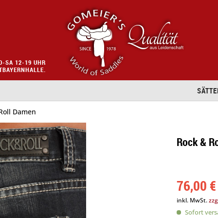
O-SA 12-19 UHR
STBAYERNHALLE.
SÄTTE
Roll Damen
Rock & Ro
76,00 €
inkl. MwSt.
zzg
Sofort versa