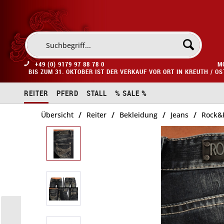
+49 (0) 9179 97 88 78 0
M
BIS ZUM 31. OKTOBER IST DER VERKAUF VOR ORT IN KREUTH / O
REITER
PFERD
STALL
% SALE %
/
/
/
/
Übersicht
Reiter
Bekleidung
Jeans
Rock&