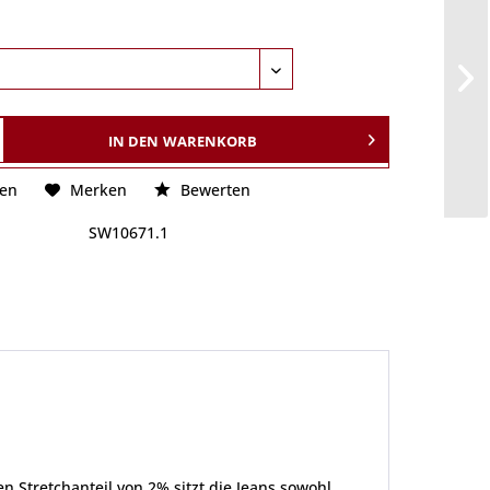
IN DEN
WARENKORB
hen
Merken
Bewerten
SW10671.1
 Stretchanteil von 2% sitzt die Jeans sowohl