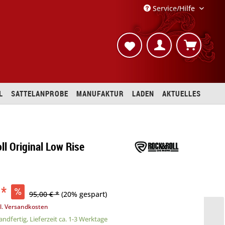
Service/Hilfe
L
SATTELANPROBE
MANUFAKTUR
LADEN
AKTUELLES
ll Original Low Rise
 *
95,00 € *
(20% gespart)
l. Versandkosten
ndfertig, Lieferzeit ca. 1-3 Werktage