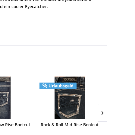
 ein cooler Eyecatcher.
Urlaubsgeld
Urlaubs
ow Rise Bootcut
Rock & Roll Mid Rise Bootcut
Rock & Roll 