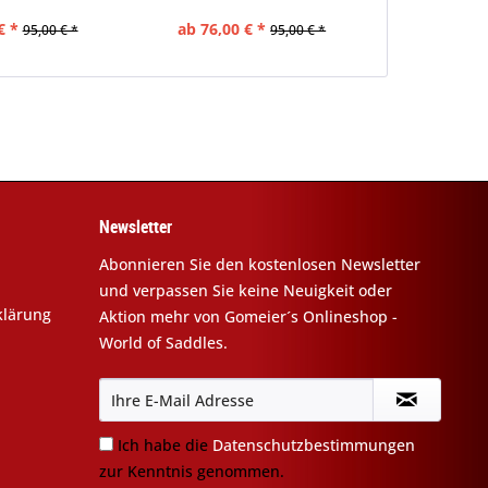
€ *
ab 76,00 € *
ab 76,00
95,00 € *
95,00 € *
Newsletter
Abonnieren Sie den kostenlosen Newsletter
und verpassen Sie keine Neuigkeit oder
klärung
Aktion mehr von Gomeier´s Onlineshop -
World of Saddles.
Ich habe die
Datenschutzbestimmungen
zur Kenntnis genommen.