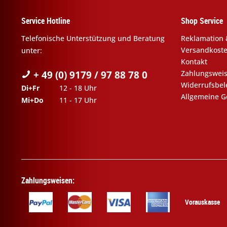
Service Hotline
Shop Service
Telefonische Unterstützung und Beratung
Reklamation 
Versandkost
unter:
Kontakt
+ 49 (0) 9179 / 97 88 78 0
Zahlungswei
Widerrufsbe
Di+Fr
12 - 18 Uhr
Allgemeine G
Mi+Do
11 - 17 Uhr
Zahlungsweisen:
Vorauskasse