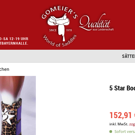
O-SA 12-19 UHR
STBAYERNHALLE.
SÄTTE
chen
5 Star Bo
152,91 
inkl. MwSt.
zzg
Sofort versa