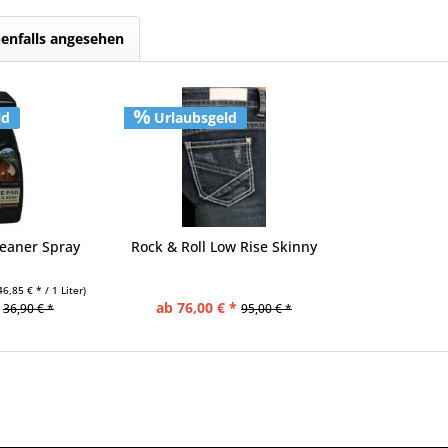
enfalls angesehen
ld
Urlaubsgeld
leaner Spray
Rock & Roll Low Rise Skinny
46,85 € * / 1 Liter)
ab 76,00 € *
36,90 € *
95,00 € *