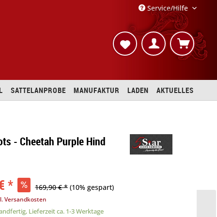
Service/Hilfe
L
SATTELANPROBE
MANUFAKTUR
LADEN
AKTUELLES
ots - Cheetah Purple Hind
€ *
169,90 € *
(10% gespart)
l. Versandkosten
ndfertig, Lieferzeit ca. 1-3 Werktage