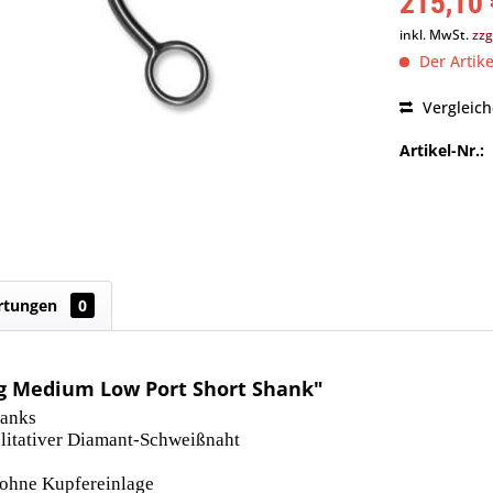
215,10 
inkl. MwSt.
zzg
Der Artike
Vergleic
Artikel-Nr.:
rtungen
0
g Medium Low Port Short Shank"
hanks
litativer Diamant-Schweißnaht
 ohne Kupfereinlage