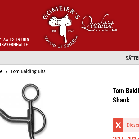
O-SA 12-19 UHR
STBAYERNHALLE.
SÄTTE
/
se
Tom Balding Bits
Tom Bald
Shank
Dieser