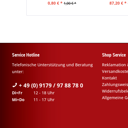
0,80 € *
87,20 € *
1,00 € *
Service Hotline
Shop Service
Telefonische Unterstützung und Beratung
Reklamation 
Versandkost
unter:
Kontakt
+ 49 (0) 9179 / 97 88 78 0
Zahlungswei
Widerrufsbe
Di+Fr
12 - 18 Uhr
Allgemeine G
Mi+Do
11 - 17 Uhr