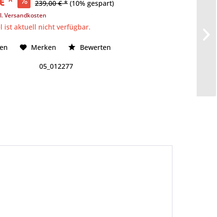
€ *
239,00 € *
(10% gespart)
l. Versandkosten
l ist aktuell nicht verfügbar.
hen
Merken
Bewerten
05_012277