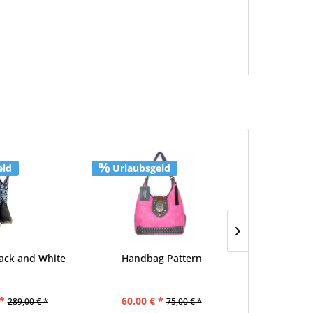
eld
Urlaubsgeld
Urlaubs
lack and White
Handbag Pattern
Big D S
Satt
*
60,00 € *
ab 179,10
289,00 € *
75,00 € *