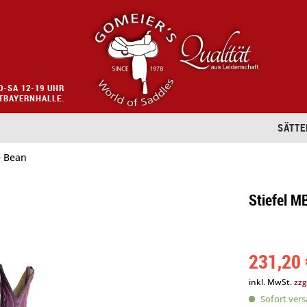
O-SA 12-19 UHR
STBAYERNHALLE.
SÄTTE
 Bean
Stiefel M
231,20 
inkl. MwSt.
zzg
Sofort versa