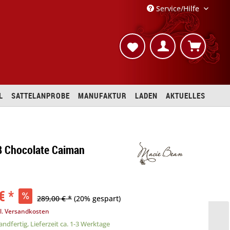
Service/Hilfe
L
SATTELANPROBE
MANUFAKTUR
LADEN
AKTUELLES
B Chocolate Caiman
€ *
289,00 € *
(20% gespart)
l. Versandkosten
ndfertig, Lieferzeit ca. 1-3 Werktage