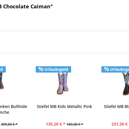
MB Chocolate Caiman"
ld
Urlaubsgeld
Urlaubsg
unken Bullhide
Stiefel MB Kids Metallic Pink
Stiefel MB B
nche
135,20 € *
231,20 € 
309,00 € *
169,00 € *