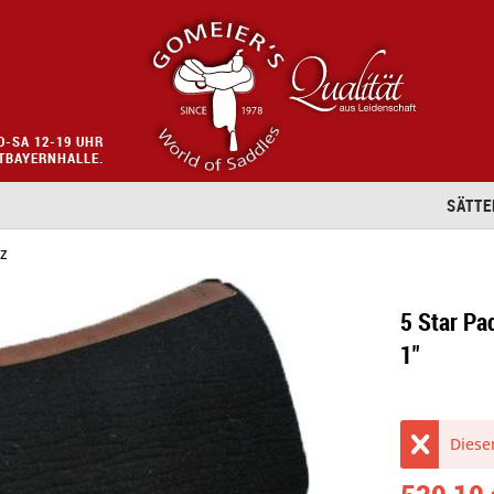
O-SA 12-19 UHR
STBAYERNHALLE.
SÄTTE
lz
5 Star Pa
1"
Dieser