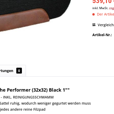
539,10 
inkl. MwSt.
zzg
Der Artike
Vergleic
Artikel-Nr.:
rtungen
0
he Performer (32x32) Black 1""
inch - INKL. REINIGUNGSSCHWAMM
r Sattel ruhig, wodurch weniger gegurtet werden muss
 jedes andere reine Filzpad