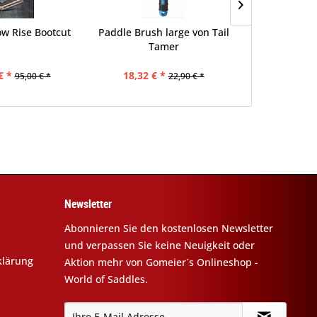
ow Rise Bootcut
Paddle Brush large von Tail
5 Star Pad 
Tamer
(30x
€ *
18,32 € *
368,10 
95,00 € *
22,90 € *
Newsletter
Abonnieren Sie den kostenlosen Newsletter
und verpassen Sie keine Neuigkeit oder
klärung
Aktion mehr von Gomeier´s Onlineshop -
World of Saddles.