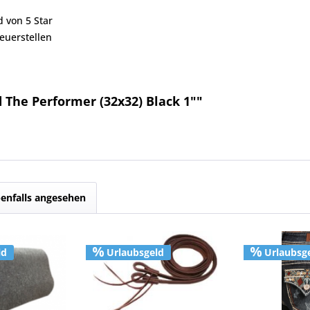
d von 5 Star
euerstellen
 The Performer (32x32) Black 1""
enfalls angesehen
ld
Urlaubsgeld
Urlaubsg