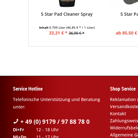
5 Star Pad Cleaner Spray
5 Star P
Inhalt
0.709 Liter
(46,85 € * / 1 Liter)
33,21 € *
ab 85,50 €
36,90 € *
Service Hotline
Shop Service
Telefonische Unterstützung und Beratung
Reklamation 
Versandkost
unter:
Kontakt
+ 49 (0) 9179 / 97 88 78 0
Zahlungswei
Widerrufsbe
Di+Fr
12 - 18 Uhr
Allgemeine G
Mi+Do
11 - 17 Uhr