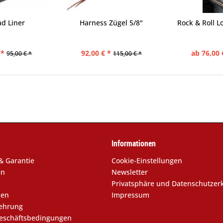
ad Liner
Harness Zügel 5/8"
Rock & Roll L
 *
92,00 € *
ab 76,00 
95,00 € *
115,00 € *
Informationen
& Garantie
Cookie-Einstellungen
en
Newsletter
Privatsphäre und Datenschutzer
sen
Impressum
lehrung
eschäftsbedingungen