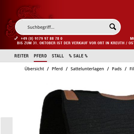
+49 (0) 9179 97 88 78 0
M
BIS ZUM 31. OKTOBER IST DER VERKAUF VOR ORT IN KREUTH / O
REITER
PFERD
STALL
% SALE %
/
/
/
/
Übersicht
Pferd
Sattelunterlagen
Pads
Fi