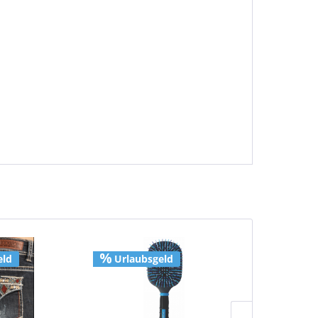
eld
Urlaubsgeld
Urlaubs