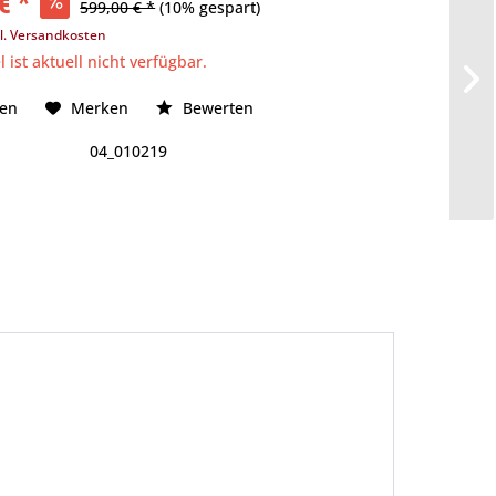
€ *
599,00 € *
(10% gespart)
l. Versandkosten
l ist aktuell nicht verfügbar.
hen
Merken
Bewerten
04_010219