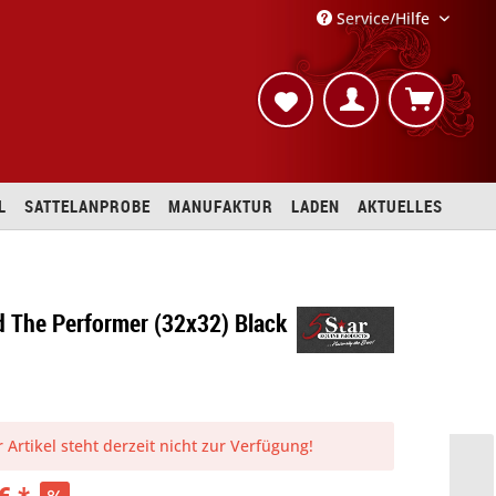
Service/Hilfe
L
SATTELANPROBE
MANUFAKTUR
LADEN
AKTUELLES
d The Performer (32x32) Black
 Artikel steht derzeit nicht zur Verfügung!