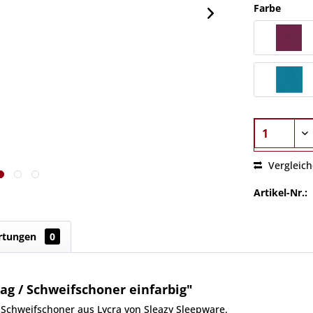
Farbe
Vergleic
Artikel-Nr.:
rtungen
0
ag / Schweifschoner einfarbig"
er Schweifschoner aus Lycra von Sleazy Sleepware.