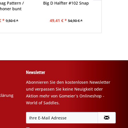
bag Pattern /
Big D Halfter #102 Snap
Rock & Roll 
honer bunt
W1
€ *
49,41 € *
ab 76,00
9,50 € *
54,90 € *
Newsletter
Abonnieren Sie den kostenlosen Newsletter
und verpassen Sie keine Neuigkeit oder
klärung
Aktion mehr von Gomeier´s Onlineshop -
World of Saddles.