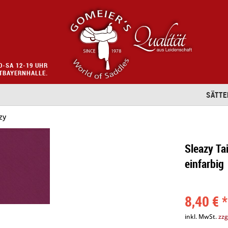
O-SA 12-19 UHR
STBAYERNHALLE.
SÄTTE
zy
Sleazy Ta
einfarbig
8,40 € *
inkl. MwSt.
zzg