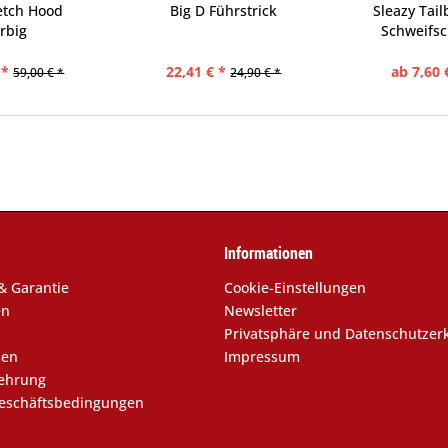
etch Hood
Big D Führstrick
Sleazy Tail
rbig
Schweifsc
 *
22,41 € *
ab 7,60 
59,00 € *
24,90 € *
Informationen
& Garantie
Cookie-Einstellungen
en
Newsletter
Privatsphäre und Datenschutzer
sen
Impressum
lehrung
eschäftsbedingungen