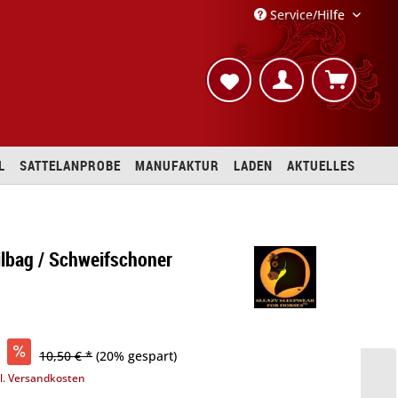
Service/Hilfe
L
SATTELANPROBE
MANUFAKTUR
LADEN
AKTUELLES
ilbag / Schweifschoner
10,50 € *
(20% gespart)
l. Versandkosten