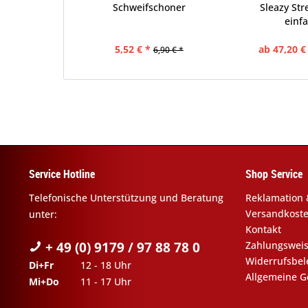
Schweifschoner
Sleazy Str
einfa
5,52 € *
ab 47,20 €
6,90 € *
Service Hotline
Shop Service
Telefonische Unterstützung und Beratung
Reklamation 
Versandkost
unter:
Kontakt
+ 49 (0) 9179 / 97 88 78 0
Zahlungswei
Widerrufsbe
Di+Fr
12 - 18 Uhr
Allgemeine G
Mi+Do
11 - 17 Uhr