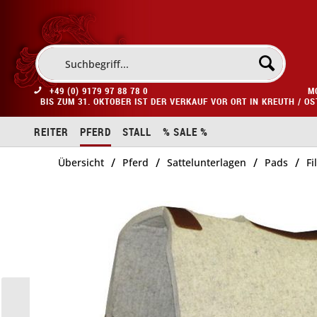
+49 (0) 9179 97 88 78 0
M
BIS ZUM 31. OKTOBER IST DER VERKAUF VOR ORT IN KREUTH / O
REITER
PFERD
STALL
% SALE %
/
/
/
/
Übersicht
Pferd
Sattelunterlagen
Pads
Fi