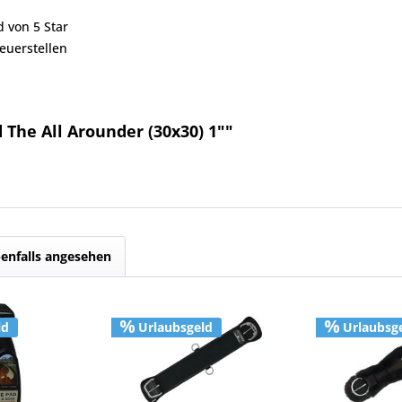
d von 5 Star
euerstellen
 The All Arounder (30x30) 1""
enfalls angesehen
ld
Urlaubsgeld
Urlaubsg