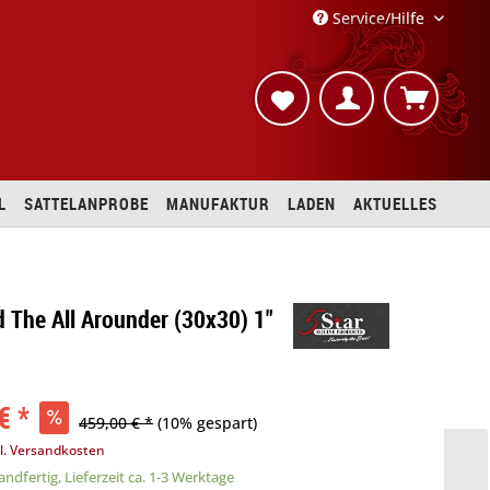
Service/Hilfe
L
SATTELANPROBE
MANUFAKTUR
LADEN
AKTUELLES
d The All Arounder (30x30) 1"
€ *
459,00 € *
(10% gespart)
l. Versandkosten
ndfertig, Lieferzeit ca. 1-3 Werktage