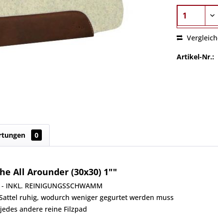
Vergleic
Artikel-Nr.:
rtungen
0
e All Arounder (30x30) 1""
inch - INKL. REINIGUNGSSCHWAMM
r Sattel ruhig, wodurch weniger gegurtet werden muss
 jedes andere reine Filzpad