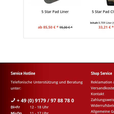
5 Star Pad Liner
5 Star Pad C
Inhalt
0.709 Liter
(
ab 85,50 € *
33,21 € *
95,00 € *
Service Hotline
Shop Service
Telefonische Unterstützung und Beratung
Reklamation 
Versandkost
unter:
Kontakt
+ 49 (0) 9179 / 97 88 78 0
Zahlungswei
Widerrufsbe
Di+Fr
12 - 18 Uhr
Allgemeine G
Mi+Do
11 - 17 Uhr