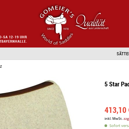
O-SA 12-19 UHR
STBAYERNHALLE.
SÄTTE
lz
5 Star Pa
413,10 
inkl. MwSt.
zzg
Sofort versa