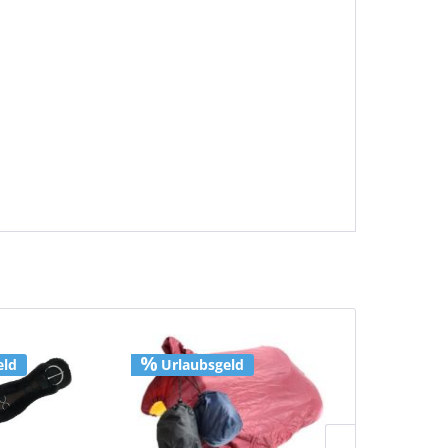
eld
Urlaubsgeld
Urlaubs