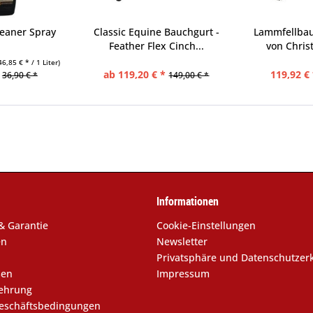
leaner Spray
Classic Equine Bauchgurt -
Lammfellbau
Feather Flex Cinch...
von Chris
46,85 € * / 1 Liter)
ab 119,20 € *
119,92 € 
36,90 € *
149,00 € *
Informationen
& Garantie
Cookie-Einstellungen
en
Newsletter
Privatsphäre und Datenschutzer
sen
Impressum
lehrung
eschäftsbedingungen