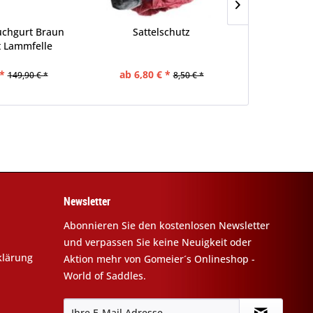
chgurt Braun
Sattelschutz
Harness
t Lammfelle
*
ab 6,80 € *
92,00 €
149,90 € *
8,50 € *
Newsletter
Abonnieren Sie den kostenlosen Newsletter
und verpassen Sie keine Neuigkeit oder
klärung
Aktion mehr von Gomeier´s Onlineshop -
World of Saddles.