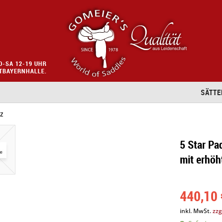
O-SA 12-19 UHR
STBAYERNHALLE.
SÄTTE
lz
5 Star Pa
mit erhöh
440,10 
inkl. MwSt.
zzg