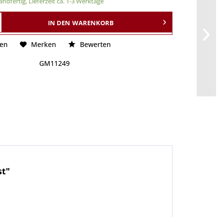
ndfertig, Lieferzeit ca. 1-3 Werktage
IN DEN
WARENKORB
hen
Merken
Bewerten
GM11249
st"