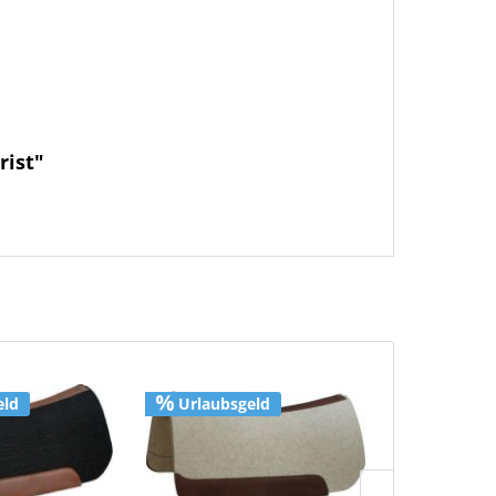
rist"
eld
Urlaubsgeld
Urlaubs