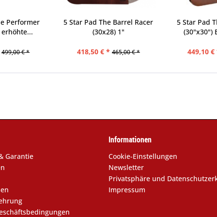
he Performer
5 Star Pad The Barrel Racer
5 Star Pad 
 erhöhte...
(30x28) 1"
(30"x30") 
418,50 € *
449,10 € 
499,00 € *
465,00 € *
Informationen
& Garantie
Cookie-Einstellungen
en
Newsletter
Privatsphäre und Datenschutzer
sen
Impressum
lehrung
eschäftsbedingungen