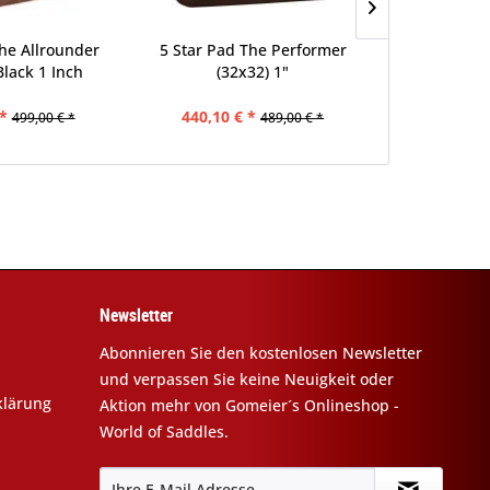
The Allrounder
5 Star Pad The Performer
5 Star Pad 
Black 1 Inch
(32x32) 1"
(30
*
440,10 € *
413,10 
499,00 € *
489,00 € *
Newsletter
Abonnieren Sie den kostenlosen Newsletter
und verpassen Sie keine Neuigkeit oder
klärung
Aktion mehr von Gomeier´s Onlineshop -
World of Saddles.