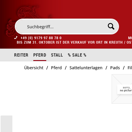
+49 (0) 9179 97 88 78 0
M
BIS ZUM 31. OKTOBER IST DER VERKAUF VOR ORT IN KREUTH / O
REITER
PFERD
STALL
% SALE %
/
/
/
/
Übersicht
Pferd
Sattelunterlagen
Pads
Fi