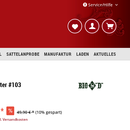
Service/Hilfe
L
SATTELANPROBE
MANUFAKTUR
LADEN
AKTUELLES
fter #103
 *
49,90 € *
(10% gespart)
l. Versandkosten