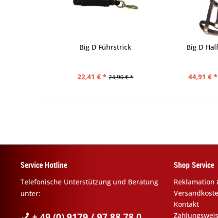
Big D Führstrick
Big D Hal
22,41 € *
44,91 € *
24,90 € *
Service Hotline
Shop Service
Telefonische Unterstützung und Beratung
Reklamation 
Versandkost
unter:
Kontakt
+ 49 (0) 9179 / 97 88 78 0
Zahlungswei