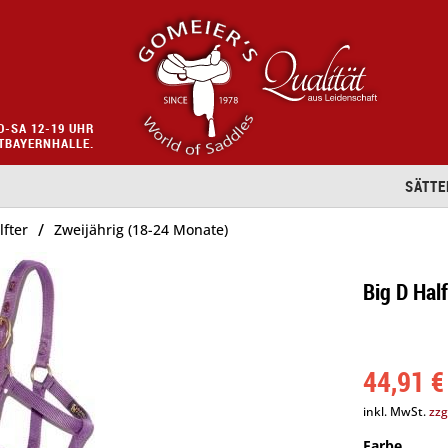
O-SA 12-19 UHR
STBAYERNHALLE.
SÄTTE
/
lfter
Zweijährig (18-24 Monate)
Big D Hal
44,91 €
inkl. MwSt.
zzg
Farbe