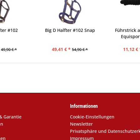
fter #102
Big D Halfter #102 Snap
Führstrick 
Equispor
49,41 € *
11,12 € 
49,90 € *
54,90 € *
Informationen
& Garantie
Cookie-Einstellungen
en
Newsletter
Privatsphäre und Datenschutzer
sen
Impressum