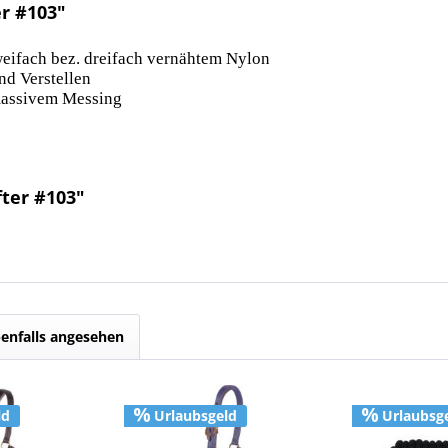
r #103"
eifach bez. dreifach vernähtem Nylon
und Verstellen
massivem Messing
fter #103"
enfalls angesehen
ld
Urlaubsgeld
Urlaubsg