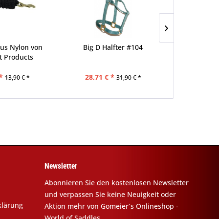
aus Nylon von
Big D Halfter #104
Big D H
t Products
*
28,71 € *
28,71 €
13,90 € *
31,90 € *
Newsletter
Abonnieren Sie den kostenlosen Newsletter
und verpassen Sie keine Neuigkeit oder
klärung
Aktion mehr von Gomeier´s Onlineshop -
World of Saddles.